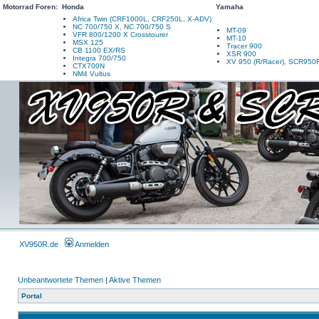
Motorrad Foren:
Honda
Yamaha
Africa Twin (CRF1000L, CRF250L, X-ADV)
NC 700/750 X, NC 700/750 S
MT-09
VFR 800/1200 X Crosstourer
MT-10
MSX 125
Tracer 900
CB 1100 EX/RS
XSR 900
Integra 700/750
XV 950 (R/Racer), SCR950
CTX700N
NM4 Vultus
XV950R.de
Anmelden
Unbeantwortete Themen
|
Aktive Themen
Portal