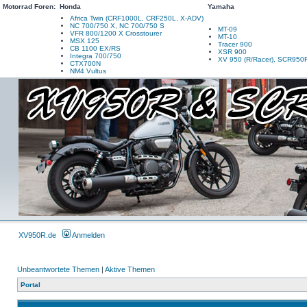
Motorrad Foren:
Honda
Yamaha
Africa Twin (CRF1000L, CRF250L, X-ADV)
NC 700/750 X, NC 700/750 S
MT-09
VFR 800/1200 X Crosstourer
MT-10
MSX 125
Tracer 900
CB 1100 EX/RS
XSR 900
Integra 700/750
XV 950 (R/Racer), SCR950
CTX700N
NM4 Vultus
XV950R.de
Anmelden
Unbeantwortete Themen
|
Aktive Themen
Portal