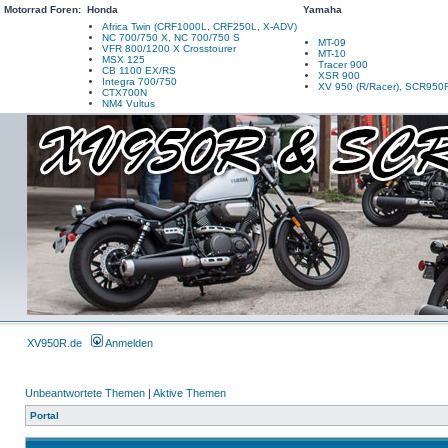
Motorrad Foren:
Honda
Yamaha
Africa Twin (CRF1000L, CRF250L, X-ADV)
NC 700/750 X, NC 700/750 S
MT-09
VFR 800/1200 X Crosstourer
MT-10
MSX 125
Tracer 900
CB 1100 EX/RS
XSR 900
Integra 700/750
XV 950 (R/Racer), SCR950
CTX700N
NM4 Vultus
XV950R.de
Anmelden
Unbeantwortete Themen
|
Aktive Themen
Portal