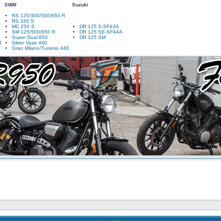
SWM
Suzuki
RS 125/300/500/650 R
RS 340 S
MC 250 S
DR 125 S-SF43A
SM 125/500/650 R
DR 125 SE-SF44A
Super Dual 650
DR 125 SM
R
Silver Vase 440
Gran Milano/Turismo 440