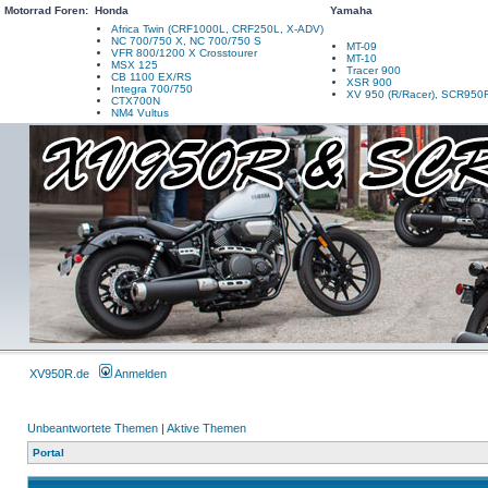
Motorrad Foren:
Honda
Yamaha
Africa Twin (CRF1000L, CRF250L, X-ADV)
NC 700/750 X, NC 700/750 S
MT-09
VFR 800/1200 X Crosstourer
MT-10
MSX 125
Tracer 900
CB 1100 EX/RS
XSR 900
Integra 700/750
XV 950 (R/Racer), SCR950
CTX700N
NM4 Vultus
XV950R.de
Anmelden
Unbeantwortete Themen
|
Aktive Themen
Portal