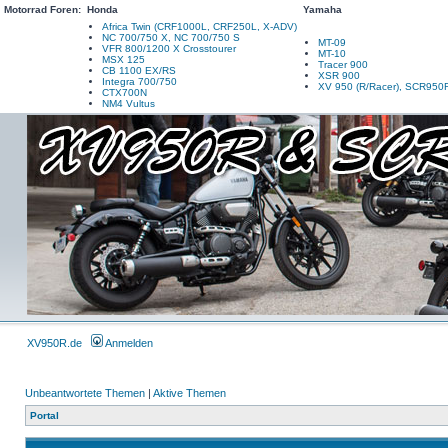
Motorrad Foren:
Honda
Yamaha
Africa Twin (CRF1000L, CRF250L, X-ADV)
NC 700/750 X, NC 700/750 S
MT-09
VFR 800/1200 X Crosstourer
MT-10
MSX 125
Tracer 900
CB 1100 EX/RS
XSR 900
Integra 700/750
XV 950 (R/Racer), SCR950
CTX700N
NM4 Vultus
XV950R.de
Anmelden
Unbeantwortete Themen
|
Aktive Themen
Portal