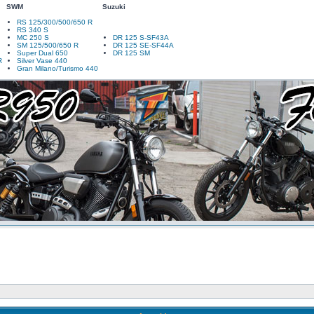
SWM
Suzuki
RS 125/300/500/650 R
RS 340 S
MC 250 S
DR 125 S-SF43A
SM 125/500/650 R
DR 125 SE-SF44A
Super Dual 650
DR 125 SM
R
Silver Vase 440
Gran Milano/Turismo 440