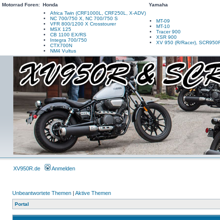
Motorrad Foren:
Honda
Yamaha
Africa Twin (CRF1000L, CRF250L, X-ADV)
NC 700/750 X, NC 700/750 S
MT-09
VFR 800/1200 X Crosstourer
MT-10
MSX 125
Tracer 900
CB 1100 EX/RS
XSR 900
Integra 700/750
XV 950 (R/Racer), SCR950
CTX700N
NM4 Vultus
XV950R.de
Anmelden
Unbeantwortete Themen
|
Aktive Themen
Portal