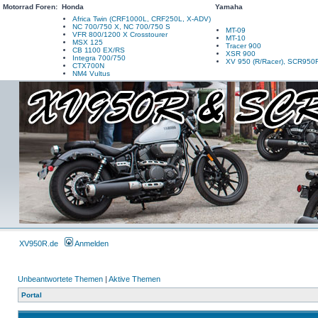
Motorrad Foren:
Honda
Yamaha
Africa Twin (CRF1000L, CRF250L, X-ADV)
NC 700/750 X, NC 700/750 S
MT-09
VFR 800/1200 X Crosstourer
MT-10
MSX 125
Tracer 900
CB 1100 EX/RS
XSR 900
Integra 700/750
XV 950 (R/Racer), SCR950
CTX700N
NM4 Vultus
XV950R.de
Anmelden
Unbeantwortete Themen
|
Aktive Themen
Portal