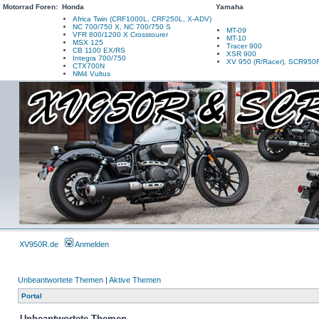
Motorrad Foren:
Honda
Yamaha
Africa Twin (CRF1000L, CRF250L, X-ADV)
NC 700/750 X, NC 700/750 S
MT-09
VFR 800/1200 X Crosstourer
MT-10
MSX 125
Tracer 900
CB 1100 EX/RS
XSR 900
Integra 700/750
XV 950 (R/Racer), SCR950
CTX700N
NM4 Vultus
XV950R.de
Anmelden
Unbeantwortete Themen
|
Aktive Themen
Portal
Unbeantwortete Themen