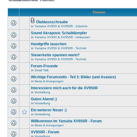
Themen
Ölablassschraube
in
Yamaha XV950 & XV950R - Zubehör
Sound Akrapovic Schalldämpfer
in
Yamaha XV950 & XV950R - Umbauten
Handgriffe tauschen
in
Yamaha XV950 & XV950R - Technik
Steuerkette spannen wann?
in
Yamaha XV950 & XV950R - Technik
Forum-Freunde
in
Small Talk
Wichtige Forumsinfo - Teil 3: Bilder (und Avatare)
in
News & Anregungen
Interessiere mich auch für die XV950R
in
Vorstellung
Guten Abend ;)
in
Vorstellung
Ein weiterer Neuer :)
in
Vorstellung
Willkommen im Yamaha XV950R - Forum
in
News & Anregungen
XV950R - Forum
in
Vorstellung