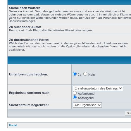
Suche nach Wörtern:
Setze ein
+
vor ein Wort, das gefunden werden muss und ein
-
vor ein Wort, das nicht
gefunden werden darf. Verwende mehrere Wörter getrennt durch
|
innerhalb einer Klamme
wenn nur eines der Wörter gefunden werden muss. Benutze ein * als Platzhalter für teilwe
Übereinstimmungen.
Zu suchender Autor:
Benutze ein * als Platzhalter für teilweise Übereinstimmungen.
Zu durchsuchende Foren:
Wähle das Forum oder die Foren aus, in denen gesucht werden soll. Unterforen werden
automatisch mit durchsucht, sofern du die Option „Unterforen durchsuchen“ unten nicht
deaktivierst.
Unterforen durchsuchen:
Ja
Nein
Ergebnisse sortieren nach:
Aufsteigend
Absteigend
Suchzeitraum begrenzen:
Portal