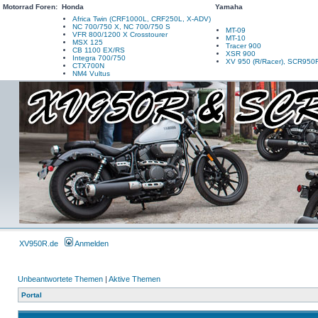
Motorrad Foren:
Honda
Yamaha
Africa Twin (CRF1000L, CRF250L, X-ADV)
NC 700/750 X, NC 700/750 S
MT-09
VFR 800/1200 X Crosstourer
MT-10
MSX 125
Tracer 900
CB 1100 EX/RS
XSR 900
Integra 700/750
XV 950 (R/Racer), SCR950
CTX700N
NM4 Vultus
XV950R.de
Anmelden
Unbeantwortete Themen
|
Aktive Themen
Portal