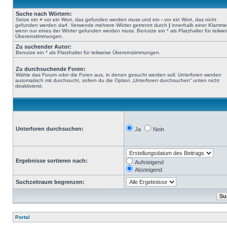
Suche nach Wörtern:
Setze ein
+
vor ein Wort, das gefunden werden muss und ein
-
vor ein Wort, das nicht
gefunden werden darf. Verwende mehrere Wörter getrennt durch
|
innerhalb einer Klamme
wenn nur eines der Wörter gefunden werden muss. Benutze ein * als Platzhalter für teilwe
Übereinstimmungen.
Zu suchender Autor:
Benutze ein * als Platzhalter für teilweise Übereinstimmungen.
Zu durchsuchende Foren:
Wähle das Forum oder die Foren aus, in denen gesucht werden soll. Unterforen werden
automatisch mit durchsucht, sofern du die Option „Unterforen durchsuchen“ unten nicht
deaktivierst.
Unterforen durchsuchen:
Ja
Nein
Ergebnisse sortieren nach:
Aufsteigend
Absteigend
Suchzeitraum begrenzen:
Portal