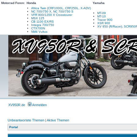
Motorrad Foren:
Honda
Yamaha
Africa Twin (CRF1000L, CRF250L, X-ADV)
NC 700/750 X, NC 700/750 S
MT-09
VFR 800/1200 X Crosstourer
MT-10
MSX 125
Tracer 900
CB 1100 EX/RS
XSR 900
Integra 700/750
XV 950 (R/Racer), SCR950
CTX700N
NM4 Vultus
XV950R.de
Anmelden
Unbeantwortete Themen
|
Aktive Themen
Portal