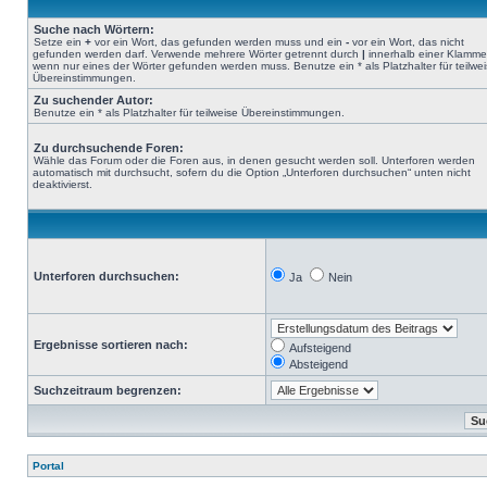
Suche nach Wörtern:
Setze ein
+
vor ein Wort, das gefunden werden muss und ein
-
vor ein Wort, das nicht
gefunden werden darf. Verwende mehrere Wörter getrennt durch
|
innerhalb einer Klamme
wenn nur eines der Wörter gefunden werden muss. Benutze ein * als Platzhalter für teilwe
Übereinstimmungen.
Zu suchender Autor:
Benutze ein * als Platzhalter für teilweise Übereinstimmungen.
Zu durchsuchende Foren:
Wähle das Forum oder die Foren aus, in denen gesucht werden soll. Unterforen werden
automatisch mit durchsucht, sofern du die Option „Unterforen durchsuchen“ unten nicht
deaktivierst.
Unterforen durchsuchen:
Ja
Nein
Ergebnisse sortieren nach:
Aufsteigend
Absteigend
Suchzeitraum begrenzen:
Portal