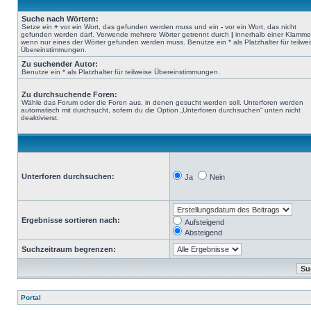
Suche nach Wörtern:
Setze ein
+
vor ein Wort, das gefunden werden muss und ein
-
vor ein Wort, das nicht
gefunden werden darf. Verwende mehrere Wörter getrennt durch
|
innerhalb einer Klamme
wenn nur eines der Wörter gefunden werden muss. Benutze ein * als Platzhalter für teilwe
Übereinstimmungen.
Zu suchender Autor:
Benutze ein * als Platzhalter für teilweise Übereinstimmungen.
Zu durchsuchende Foren:
Wähle das Forum oder die Foren aus, in denen gesucht werden soll. Unterforen werden
automatisch mit durchsucht, sofern du die Option „Unterforen durchsuchen“ unten nicht
deaktivierst.
Unterforen durchsuchen:
Ja
Nein
Ergebnisse sortieren nach:
Aufsteigend
Absteigend
Suchzeitraum begrenzen:
Portal