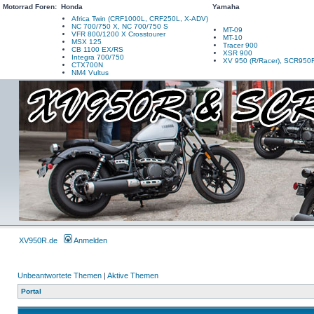
Motorrad Foren:
Honda
Yamaha
Africa Twin (CRF1000L, CRF250L, X-ADV)
NC 700/750 X, NC 700/750 S
MT-09
VFR 800/1200 X Crosstourer
MT-10
MSX 125
Tracer 900
CB 1100 EX/RS
XSR 900
Integra 700/750
XV 950 (R/Racer), SCR950
CTX700N
NM4 Vultus
XV950R.de
Anmelden
Unbeantwortete Themen
|
Aktive Themen
Portal