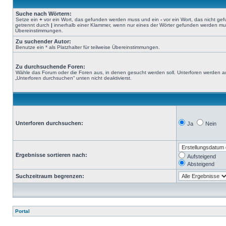
Suche nach Wörtern:
Setze ein
+
vor ein Wort, das gefunden werden muss und ein
-
vor ein Wort, das nicht g
getrennt durch
|
innerhalb einer Klammer, wenn nur eines der Wörter gefunden werden muss.
Übereinstimmungen.
Zu suchender Autor:
Benutze ein * als Platzhalter für teilweise Übereinstimmungen.
Zu durchsuchende Foren:
Wähle das Forum oder die Foren aus, in denen gesucht werden soll. Unterforen werden au
„Unterforen durchsuchen“ unten nicht deaktivierst.
Unterforen durchsuchen:
Ja
Nein
Ergebnisse sortieren nach:
Aufsteigend
Absteigend
Suchzeitraum begrenzen:
Portal