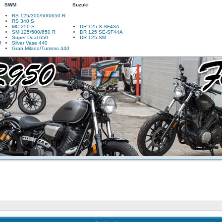
SWM
Suzuki
RS 125/300/500/650 R
RS 340 S
MC 250 S
DR 125 S-SF43A
SM 125/500/650 R
DR 125 SE-SF44A
Super Dual 650
DR 125 SM
R
Silver Vase 440
Gran Milano/Turismo 440