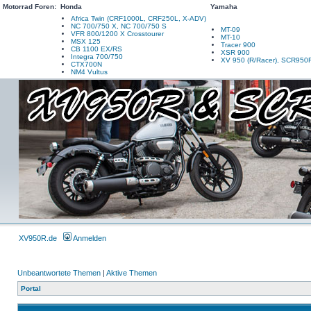
Motorrad Foren:
Honda
Yamaha
Africa Twin (CRF1000L, CRF250L, X-ADV)
NC 700/750 X, NC 700/750 S
MT-09
VFR 800/1200 X Crosstourer
MT-10
MSX 125
Tracer 900
CB 1100 EX/RS
XSR 900
Integra 700/750
XV 950 (R/Racer), SCR950
CTX700N
NM4 Vultus
XV950R.de
Anmelden
Unbeantwortete Themen
|
Aktive Themen
Portal