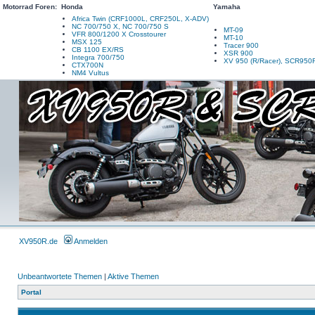
Motorrad Foren:
Honda
Yamaha
Africa Twin (CRF1000L, CRF250L, X-ADV)
NC 700/750 X, NC 700/750 S
MT-09
VFR 800/1200 X Crosstourer
MT-10
MSX 125
Tracer 900
CB 1100 EX/RS
XSR 900
Integra 700/750
XV 950 (R/Racer), SCR950
CTX700N
NM4 Vultus
XV950R.de
Anmelden
Unbeantwortete Themen
|
Aktive Themen
Portal