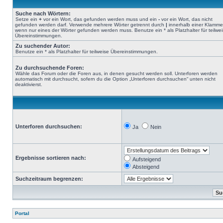
Suche nach Wörtern:
Setze ein
+
vor ein Wort, das gefunden werden muss und ein
-
vor ein Wort, das nicht
gefunden werden darf. Verwende mehrere Wörter getrennt durch
|
innerhalb einer Klamme
wenn nur eines der Wörter gefunden werden muss. Benutze ein * als Platzhalter für teilwe
Übereinstimmungen.
Zu suchender Autor:
Benutze ein * als Platzhalter für teilweise Übereinstimmungen.
Zu durchsuchende Foren:
Wähle das Forum oder die Foren aus, in denen gesucht werden soll. Unterforen werden
automatisch mit durchsucht, sofern du die Option „Unterforen durchsuchen“ unten nicht
deaktivierst.
Unterforen durchsuchen:
Ja
Nein
Ergebnisse sortieren nach:
Aufsteigend
Absteigend
Suchzeitraum begrenzen:
Portal