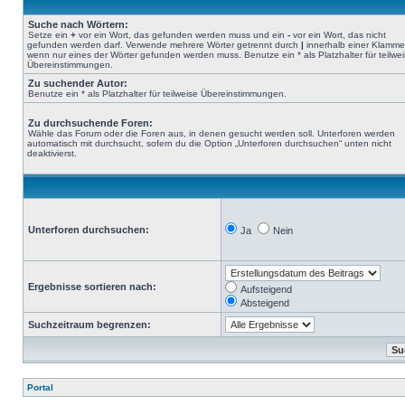
Suche nach Wörtern:
Setze ein
+
vor ein Wort, das gefunden werden muss und ein
-
vor ein Wort, das nicht
gefunden werden darf. Verwende mehrere Wörter getrennt durch
|
innerhalb einer Klamme
wenn nur eines der Wörter gefunden werden muss. Benutze ein * als Platzhalter für teilwe
Übereinstimmungen.
Zu suchender Autor:
Benutze ein * als Platzhalter für teilweise Übereinstimmungen.
Zu durchsuchende Foren:
Wähle das Forum oder die Foren aus, in denen gesucht werden soll. Unterforen werden
automatisch mit durchsucht, sofern du die Option „Unterforen durchsuchen“ unten nicht
deaktivierst.
Unterforen durchsuchen:
Ja
Nein
Ergebnisse sortieren nach:
Aufsteigend
Absteigend
Suchzeitraum begrenzen:
Portal