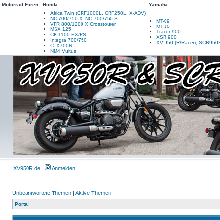
Motorrad Foren:
Honda
Yamaha
Africa Twin (CRF1000L, CRF250L, X-ADV)
NC 700/750 X, NC 700/750 S
MT-09
VFR 800/1200 X Crosstourer
MT-10
MSX 125
Tracer 900
CB 1100 EX/RS
XSR 900
Integra 700/750
XV 950 (R/Racer), SCR950
CTX700N
NM4 Vultus
XV950R.de
Anmelden
Unbeantwortete Themen
|
Aktive Themen
Portal