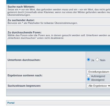
Suche nach Wörtern:
Setze ein
+
vor ein Wort, das gefunden werden muss und ein
-
vor ein Wort, das nicht g
getrennt durch
|
innerhalb einer Klammer, wenn nur eines der Wörter gefunden werden muss.
Übereinstimmungen.
Zu suchender Autor:
Benutze ein * als Platzhalter für teilweise Übereinstimmungen.
Zu durchsuchende Foren:
Wähle das Forum oder die Foren aus, in denen gesucht werden soll. Unterforen werden au
„Unterforen durchsuchen“ unten nicht deaktivierst.
Unterforen durchsuchen:
Ja
Nein
Ergebnisse sortieren nach:
Aufsteigend
Absteigend
Suchzeitraum begrenzen:
Portal