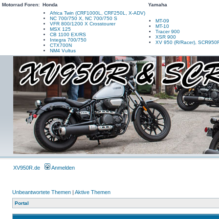
Motorrad Foren:
Honda
Yamaha
Africa Twin (CRF1000L, CRF250L, X-ADV)
NC 700/750 X, NC 700/750 S
MT-09
VFR 800/1200 X Crosstourer
MT-10
MSX 125
Tracer 900
CB 1100 EX/RS
XSR 900
Integra 700/750
XV 950 (R/Racer), SCR950
CTX700N
NM4 Vultus
XV950R.de
Anmelden
Unbeantwortete Themen
|
Aktive Themen
Portal