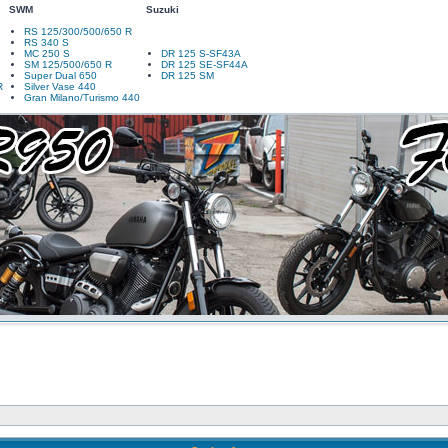
SWM
Suzuki
RS 125/300/500/650 R
RS 340 S
MC 250 S
DR 125 S-SF43A
SM 125/500/650 R
DR 125 SE-SF44A
Super Dual 650
DR 125 SM
R
Silver Vase 440
Gran Milano/Turismo 440