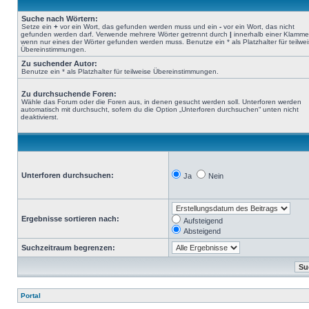
Suche nach Wörtern:
Setze ein
+
vor ein Wort, das gefunden werden muss und ein
-
vor ein Wort, das nicht
gefunden werden darf. Verwende mehrere Wörter getrennt durch
|
innerhalb einer Klamme
wenn nur eines der Wörter gefunden werden muss. Benutze ein * als Platzhalter für teilwe
Übereinstimmungen.
Zu suchender Autor:
Benutze ein * als Platzhalter für teilweise Übereinstimmungen.
Zu durchsuchende Foren:
Wähle das Forum oder die Foren aus, in denen gesucht werden soll. Unterforen werden
automatisch mit durchsucht, sofern du die Option „Unterforen durchsuchen“ unten nicht
deaktivierst.
Unterforen durchsuchen:
Ja
Nein
Ergebnisse sortieren nach:
Aufsteigend
Absteigend
Suchzeitraum begrenzen:
Portal