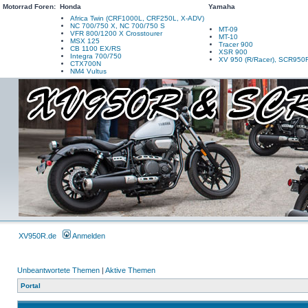
Motorrad Foren:
Honda
Yamaha
Africa Twin (CRF1000L, CRF250L, X-ADV)
NC 700/750 X, NC 700/750 S
MT-09
VFR 800/1200 X Crosstourer
MT-10
MSX 125
Tracer 900
CB 1100 EX/RS
XSR 900
Integra 700/750
XV 950 (R/Racer), SCR950
CTX700N
NM4 Vultus
XV950R.de
Anmelden
Unbeantwortete Themen
|
Aktive Themen
Portal