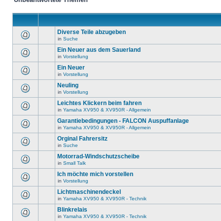
Diverse Teile abzugeben
in
Suche
Ein Neuer aus dem Sauerland
in
Vorstellung
Ein Neuer
in
Vorstellung
Neuling
in
Vorstellung
Leichtes Klickern beim fahren
in
Yamaha XV950 & XV950R - Allgemein
Garantiebedingungen - FALCON Auspuffanlage
in
Yamaha XV950 & XV950R - Allgemein
Orginal Fahrersitz
in
Suche
Motorrad-Windschutzscheibe
in
Small Talk
Ich möchte mich vorstellen
in
Vorstellung
Lichtmaschinendeckel
in
Yamaha XV950 & XV950R - Technik
Blinkrelais
in
Yamaha XV950 & XV950R - Technik