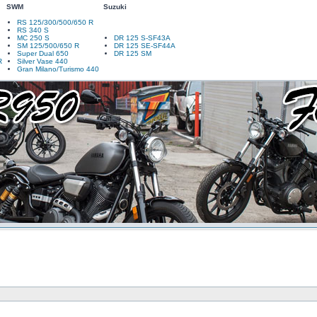
SWM
Suzuki
RS 125/300/500/650 R
RS 340 S
MC 250 S
DR 125 S-SF43A
SM 125/500/650 R
DR 125 SE-SF44A
Super Dual 650
DR 125 SM
R
Silver Vase 440
Gran Milano/Turismo 440