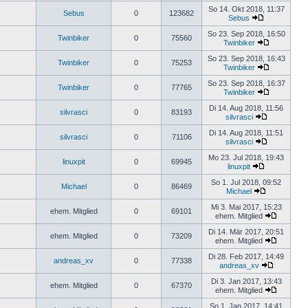
So 14. Okt 2018, 11:37
Sebus
0
123682
Sebus
So 23. Sep 2018, 16:50
Twinbiker
0
75560
Twinbiker
So 23. Sep 2018, 16:43
Twinbiker
0
75253
Twinbiker
So 23. Sep 2018, 16:37
Twinbiker
0
77765
Twinbiker
Di 14. Aug 2018, 11:56
silvrasci
0
83193
silvrasci
Di 14. Aug 2018, 11:51
silvrasci
0
71106
silvrasci
Mo 23. Jul 2018, 19:43
linuxpit
0
69945
linuxpit
So 1. Jul 2018, 09:52
Michael
0
86469
Michael
Mi 3. Mai 2017, 15:23
ehem. Mitglied
0
69101
ehem. Mitglied
Di 14. Mär 2017, 20:51
ehem. Mitglied
0
73209
ehem. Mitglied
Di 28. Feb 2017, 14:49
andreas_xv
0
77338
andreas_xv
Di 3. Jan 2017, 13:43
ehem. Mitglied
0
67370
ehem. Mitglied
So 1. Jan 2017, 14:41