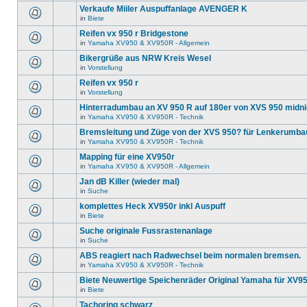
Verkaufe Miiler Auspuffanlage AVENGER K
in
Biete
Reifen vx 950 r Bridgestone
in
Yamaha XV950 & XV950R - Allgemein
Bikergrüße aus NRW Kreis Wesel
in
Vorstellung
Reifen vx 950 r
in
Vorstellung
Hinterradumbau an XV 950 R auf 180er von XVS 950 midni
in
Yamaha XV950 & XV950R - Technik
Bremsleitung und Züge von der XVS 950? für Lenkerumba
in
Yamaha XV950 & XV950R - Technik
Mapping für eine XV950r
in
Yamaha XV950 & XV950R - Allgemein
Jan dB Killer (wieder mal)
in
Suche
komplettes Heck XV950r inkl Auspuff
in
Biete
Suche originale Fussrastenanlage
in
Suche
ABS reagiert nach Radwechsel beim normalen bremsen.
in
Yamaha XV950 & XV950R - Technik
Biete Neuwertige Speichenräder Original Yamaha für XV9
in
Biete
Tachoring schwarz