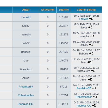
Autor
Antworten
Zugriffe
Letzter Beitrag
So 1. Sep 2024, 19:25
Freiwild
0
131789
Freiwild
Mi 3. Feb 2021, 15:41
Stieby
0
223577
Stieby
Mi 27. Jan 2021, 08:58
mamohs
0
161275
mamohs
Mi 19. Aug 2020, 06:59
Lothi95
0
149750
Lothi95
So 28. Jun 2020, 12:17
Babbels
0
207036
Babbels
Do 25. Jun 2020, 18:52
fzue
0
146079
fzue
So 7. Jun 2020, 13:18
Kidrockero
0
116499
Kidrockero
Do 16. Apr 2020, 07:47
Anton
0
137652
Anton
Mo 2. Sep 2019, 11:36
Freebiker57
0
87013
Freebiker57
So 7. Jul 2019, 11:02
Robertbobber
0
167654
Robertbobber
Di 5. Mär 2019, 23:34
Andreas CC
0
100944
Andreas CC