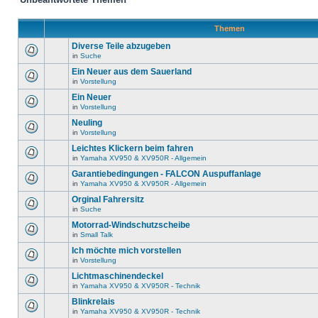
Themen
Diverse Teile abzugeben
in
Suche
Ein Neuer aus dem Sauerland
in
Vorstellung
Ein Neuer
in
Vorstellung
Neuling
in
Vorstellung
Leichtes Klickern beim fahren
in
Yamaha XV950 & XV950R - Allgemein
Garantiebedingungen - FALCON Auspuffanlage
in
Yamaha XV950 & XV950R - Allgemein
Orginal Fahrersitz
in
Suche
Motorrad-Windschutzscheibe
in
Small Talk
Ich möchte mich vorstellen
in
Vorstellung
Lichtmaschinendeckel
in
Yamaha XV950 & XV950R - Technik
Blinkrelais
in
Yamaha XV950 & XV950R - Technik