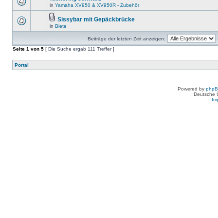
in
Yamaha XV950 & XV950R - Zubehör
Sissybar mit Gepäckbrücke
in
Biete
Beiträge der letzten Zeit anzeigen:
Seite
1
von
5
[ Die Suche ergab 111 Treffer ]
Portal
Powered by
php
Deutsche 
Im