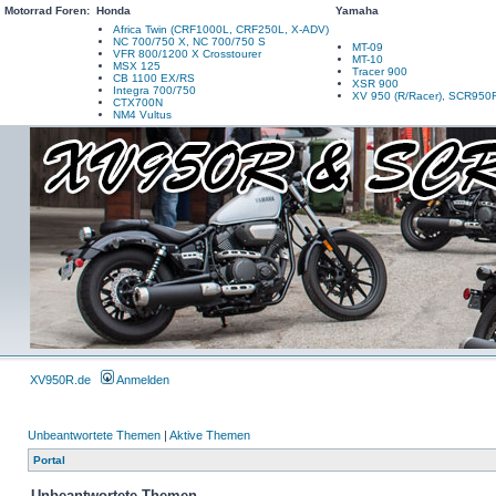
Motorrad Foren:
Honda
Yamaha
Africa Twin (CRF1000L, CRF250L, X-ADV)
NC 700/750 X, NC 700/750 S
MT-09
VFR 800/1200 X Crosstourer
MT-10
MSX 125
Tracer 900
CB 1100 EX/RS
XSR 900
Integra 700/750
XV 950 (R/Racer), SCR950
CTX700N
NM4 Vultus
XV950R.de
Anmelden
Unbeantwortete Themen
|
Aktive Themen
Portal
Unbeantwortete Themen