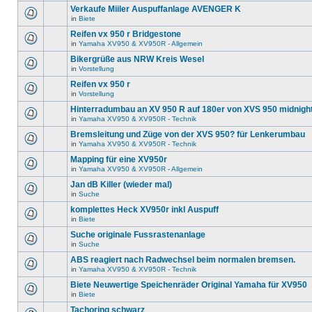
Verkaufe Miiler Auspuffanlage AVENGER K
in
Biete
Reifen vx 950 r Bridgestone
in
Yamaha XV950 & XV950R - Allgemein
Bikergrüße aus NRW Kreis Wesel
in
Vorstellung
Reifen vx 950 r
in
Vorstellung
Hinterradumbau an XV 950 R auf 180er von XVS 950 midnigh
in
Yamaha XV950 & XV950R - Technik
Bremsleitung und Züge von der XVS 950? für Lenkerumbau
in
Yamaha XV950 & XV950R - Technik
Mapping für eine XV950r
in
Yamaha XV950 & XV950R - Allgemein
Jan dB Killer (wieder mal)
in
Suche
komplettes Heck XV950r inkl Auspuff
in
Biete
Suche originale Fussrastenanlage
in
Suche
ABS reagiert nach Radwechsel beim normalen bremsen.
in
Yamaha XV950 & XV950R - Technik
Biete Neuwertige Speichenräder Original Yamaha für XV950
in
Biete
Tachoring schwarz