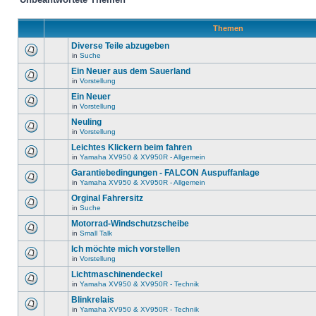
Themen
Diverse Teile abzugeben
in
Suche
Ein Neuer aus dem Sauerland
in
Vorstellung
Ein Neuer
in
Vorstellung
Neuling
in
Vorstellung
Leichtes Klickern beim fahren
in
Yamaha XV950 & XV950R - Allgemein
Garantiebedingungen - FALCON Auspuffanlage
in
Yamaha XV950 & XV950R - Allgemein
Orginal Fahrersitz
in
Suche
Motorrad-Windschutzscheibe
in
Small Talk
Ich möchte mich vorstellen
in
Vorstellung
Lichtmaschinendeckel
in
Yamaha XV950 & XV950R - Technik
Blinkrelais
in
Yamaha XV950 & XV950R - Technik