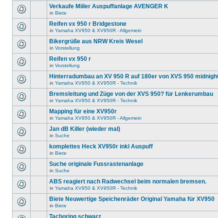
Verkaufe Miiler Auspuffanlage AVENGER K
in
Biete
Reifen vx 950 r Bridgestone
in
Yamaha XV950 & XV950R - Allgemein
Bikergrüße aus NRW Kreis Wesel
in
Vorstellung
Reifen vx 950 r
in
Vorstellung
Hinterradumbau an XV 950 R auf 180er von XVS 950 midnigh
in
Yamaha XV950 & XV950R - Technik
Bremsleitung und Züge von der XVS 950? für Lenkerumbau
in
Yamaha XV950 & XV950R - Technik
Mapping für eine XV950r
in
Yamaha XV950 & XV950R - Allgemein
Jan dB Killer (wieder mal)
in
Suche
komplettes Heck XV950r inkl Auspuff
in
Biete
Suche originale Fussrastenanlage
in
Suche
ABS reagiert nach Radwechsel beim normalen bremsen.
in
Yamaha XV950 & XV950R - Technik
Biete Neuwertige Speichenräder Original Yamaha für XV950
in
Biete
Tachoring schwarz