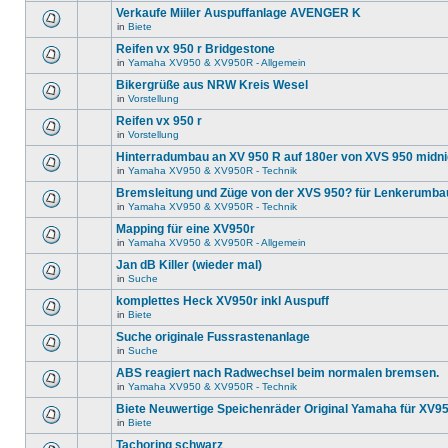
Verkaufe Miiler Auspuffanlage AVENGER K
in
Biete
Reifen vx 950 r Bridgestone
in
Yamaha XV950 & XV950R - Allgemein
Bikergrüße aus NRW Kreis Wesel
in
Vorstellung
Reifen vx 950 r
in
Vorstellung
Hinterradumbau an XV 950 R auf 180er von XVS 950 midni
in
Yamaha XV950 & XV950R - Technik
Bremsleitung und Züge von der XVS 950? für Lenkerumba
in
Yamaha XV950 & XV950R - Technik
Mapping für eine XV950r
in
Yamaha XV950 & XV950R - Allgemein
Jan dB Killer (wieder mal)
in
Suche
komplettes Heck XV950r inkl Auspuff
in
Biete
Suche originale Fussrastenanlage
in
Suche
ABS reagiert nach Radwechsel beim normalen bremsen.
in
Yamaha XV950 & XV950R - Technik
Biete Neuwertige Speichenräder Original Yamaha für XV9
in
Biete
Tachoring schwarz