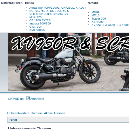
Motorrad Foren:
Honda
Yamaha
Africa Twin (CRF1000L, CRF250L, X-ADV)
NC 700/750 X, NC 700/750 S
MT-09
VFR 800/1200 X Crosstourer
MT-10
MSX 125
Tracer 900
CB 1100 EX/RS
XSR 900
Integra 700/750
XV 950 (R/Racer), SCR950
CTX700N
NM4 Vultus
XV950R.de
Anmelden
Unbeantwortete Themen
|
Aktive Themen
Portal
Unbeantwortete Themen