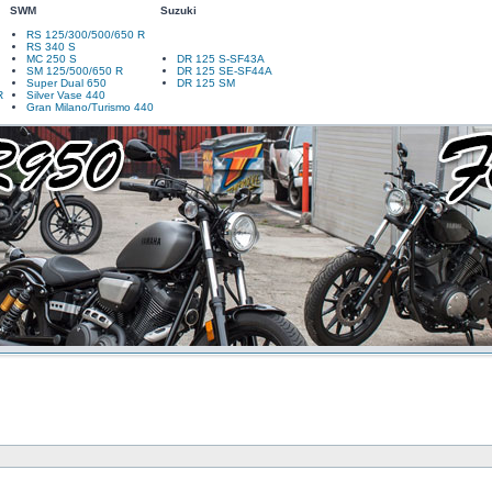
SWM
Suzuki
RS 125/300/500/650 R
RS 340 S
MC 250 S
DR 125 S-SF43A
SM 125/500/650 R
DR 125 SE-SF44A
Super Dual 650
DR 125 SM
R
Silver Vase 440
Gran Milano/Turismo 440