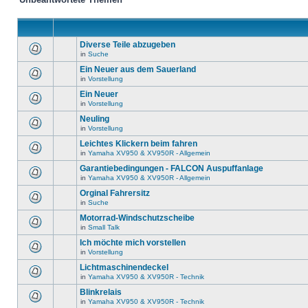
Diverse Teile abzugeben
in
Suche
Ein Neuer aus dem Sauerland
in
Vorstellung
Ein Neuer
in
Vorstellung
Neuling
in
Vorstellung
Leichtes Klickern beim fahren
in
Yamaha XV950 & XV950R - Allgemein
Garantiebedingungen - FALCON Auspuffanlage
in
Yamaha XV950 & XV950R - Allgemein
Orginal Fahrersitz
in
Suche
Motorrad-Windschutzscheibe
in
Small Talk
Ich möchte mich vorstellen
in
Vorstellung
Lichtmaschinendeckel
in
Yamaha XV950 & XV950R - Technik
Blinkrelais
in
Yamaha XV950 & XV950R - Technik