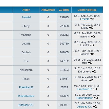
Autor
Antworten
Zugriffe
Letzter Beitrag
So 1. Sep 2024, 19:25
Freiwild
0
131825
Freiwild
Mi 3. Feb 2021, 15:41
Stieby
0
223628
Stieby
Mi 27. Jan 2021, 08:58
mamohs
0
161313
mamohs
Mi 19. Aug 2020, 06:59
Lothi95
0
149780
Lothi95
So 28. Jun 2020, 12:17
Babbels
0
207055
Babbels
Do 25. Jun 2020, 18:52
fzue
0
146102
fzue
So 7. Jun 2020, 13:18
Kidrockero
0
116523
Kidrockero
Do 16. Apr 2020, 07:47
Anton
0
137687
Anton
Mo 2. Sep 2019, 11:36
Freebiker57
0
87025
Freebiker57
So 7. Jul 2019, 11:02
Robertbobber
0
167699
Robertbobber
Di 5. Mär 2019, 23:34
Andreas CC
0
100977
Andreas CC