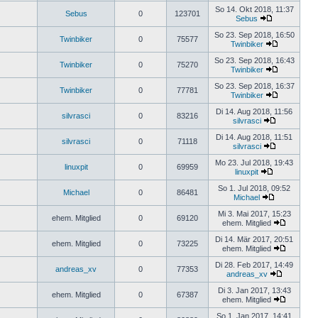
So 14. Okt 2018, 11:37
Sebus
0
123701
Sebus
So 23. Sep 2018, 16:50
Twinbiker
0
75577
Twinbiker
So 23. Sep 2018, 16:43
Twinbiker
0
75270
Twinbiker
So 23. Sep 2018, 16:37
Twinbiker
0
77781
Twinbiker
Di 14. Aug 2018, 11:56
silvrasci
0
83216
silvrasci
Di 14. Aug 2018, 11:51
silvrasci
0
71118
silvrasci
Mo 23. Jul 2018, 19:43
linuxpit
0
69959
linuxpit
So 1. Jul 2018, 09:52
Michael
0
86481
Michael
Mi 3. Mai 2017, 15:23
ehem. Mitglied
0
69120
ehem. Mitglied
Di 14. Mär 2017, 20:51
ehem. Mitglied
0
73225
ehem. Mitglied
Di 28. Feb 2017, 14:49
andreas_xv
0
77353
andreas_xv
Di 3. Jan 2017, 13:43
ehem. Mitglied
0
67387
ehem. Mitglied
So 1. Jan 2017, 14:41