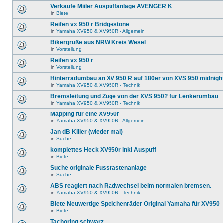
Verkaufe Miiler Auspuffanlage AVENGER K
in
Biete
Reifen vx 950 r Bridgestone
in
Yamaha XV950 & XV950R - Allgemein
Bikergrüße aus NRW Kreis Wesel
in
Vorstellung
Reifen vx 950 r
in
Vorstellung
Hinterradumbau an XV 950 R auf 180er von XVS 950 midnigh
in
Yamaha XV950 & XV950R - Technik
Bremsleitung und Züge von der XVS 950? für Lenkerumbau
in
Yamaha XV950 & XV950R - Technik
Mapping für eine XV950r
in
Yamaha XV950 & XV950R - Allgemein
Jan dB Killer (wieder mal)
in
Suche
komplettes Heck XV950r inkl Auspuff
in
Biete
Suche originale Fussrastenanlage
in
Suche
ABS reagiert nach Radwechsel beim normalen bremsen.
in
Yamaha XV950 & XV950R - Technik
Biete Neuwertige Speichenräder Original Yamaha für XV950
in
Biete
Tachoring schwarz