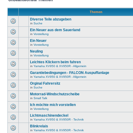
Themen
Diverse Teile abzugeben
in
Suche
Ein Neuer aus dem Sauerland
in
Vorstellung
Ein Neuer
in
Vorstellung
Neuling
in
Vorstellung
Leichtes Klickern beim fahren
in
Yamaha XV950 & XV950R - Allgemein
Garantiebedingungen - FALCON Auspuffanlage
in
Yamaha XV950 & XV950R - Allgemein
Orginal Fahrersitz
in
Suche
Motorrad-Windschutzscheibe
in
Small Talk
Ich möchte mich vorstellen
in
Vorstellung
Lichtmaschinendeckel
in
Yamaha XV950 & XV950R - Technik
Blinkrelais
in
Yamaha XV950 & XV950R - Technik