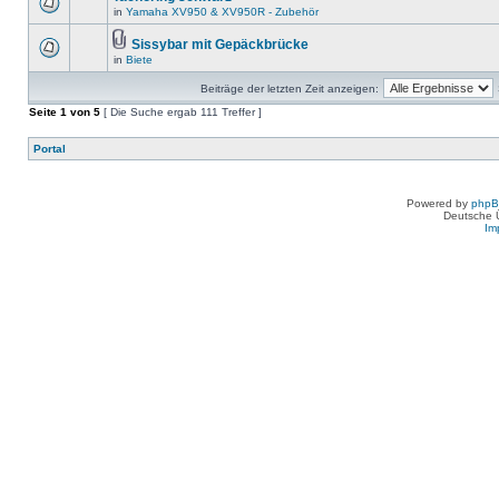
in
Yamaha XV950 & XV950R - Zubehör
Sissybar mit Gepäckbrücke
in
Biete
Beiträge der letzten Zeit anzeigen:
Seite
1
von
5
[ Die Suche ergab 111 Treffer ]
Portal
Powered by
php
Deutsche 
Im