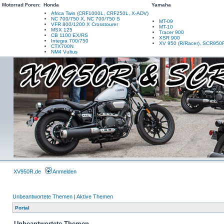
Motorrad Foren:
Honda
Yamaha
Africa Twin (CRF1000L, CRF250L, X-ADV)
NC 700/750 X, NC 700/750 S
MT-09
VFR 800/1200 X Crosstourer
MT-10
MSX 125
Tracer 900
CB 1100 EX/RS
XSR 900
Integra 700/750
XV 950 (R/Racer), SCR950
CTX700N
NM4 Vultus
XV950R.de
Anmelden
Unbeantwortete Themen
|
Aktive Themen
Portal
Unbeantwortete Themen