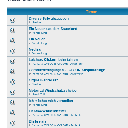
Themen
Diverse Teile abzugeben
in
Suche
Ein Neuer aus dem Sauerland
in
Vorstellung
Ein Neuer
in
Vorstellung
Neuling
in
Vorstellung
Leichtes Klickern beim fahren
in
Yamaha XV950 & XV950R - Allgemein
Garantiebedingungen - FALCON Auspuffanlage
in
Yamaha XV950 & XV950R - Allgemein
Orginal Fahrersitz
in
Suche
Motorrad-Windschutzscheibe
in
Small Talk
Ich möchte mich vorstellen
in
Vorstellung
Lichtmaschinendeckel
in
Yamaha XV950 & XV950R - Technik
Blinkrelais
in
Yamaha XV950 & XV950R - Technik