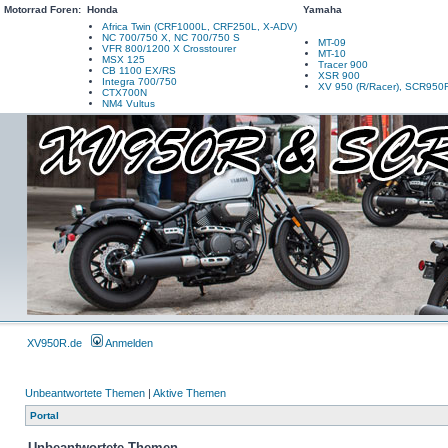
Motorrad Foren:
Honda
Yamaha
Africa Twin (CRF1000L, CRF250L, X-ADV)
NC 700/750 X, NC 700/750 S
MT-09
VFR 800/1200 X Crosstourer
MT-10
MSX 125
Tracer 900
CB 1100 EX/RS
XSR 900
Integra 700/750
XV 950 (R/Racer), SCR950
CTX700N
NM4 Vultus
XV950R.de
Anmelden
Unbeantwortete Themen
|
Aktive Themen
Portal
Unbeantwortete Themen