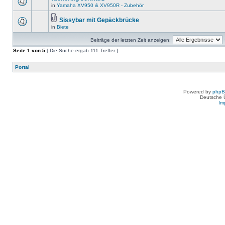
in
Yamaha XV950 & XV950R - Zubehör
Sissybar mit Gepäckbrücke
in
Biete
Beiträge der letzten Zeit anzeigen:
Seite
1
von
5
[ Die Suche ergab 111 Treffer ]
Portal
Powered by
php
Deutsche 
Im