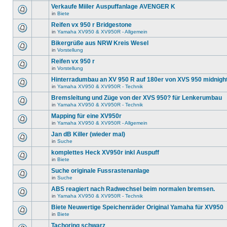
Verkaufe Miiler Auspuffanlage AVENGER K
in
Biete
Reifen vx 950 r Bridgestone
in
Yamaha XV950 & XV950R - Allgemein
Bikergrüße aus NRW Kreis Wesel
in
Vorstellung
Reifen vx 950 r
in
Vorstellung
Hinterradumbau an XV 950 R auf 180er von XVS 950 midnigh
in
Yamaha XV950 & XV950R - Technik
Bremsleitung und Züge von der XVS 950? für Lenkerumbau
in
Yamaha XV950 & XV950R - Technik
Mapping für eine XV950r
in
Yamaha XV950 & XV950R - Allgemein
Jan dB Killer (wieder mal)
in
Suche
komplettes Heck XV950r inkl Auspuff
in
Biete
Suche originale Fussrastenanlage
in
Suche
ABS reagiert nach Radwechsel beim normalen bremsen.
in
Yamaha XV950 & XV950R - Technik
Biete Neuwertige Speichenräder Original Yamaha für XV950
in
Biete
Tachoring schwarz