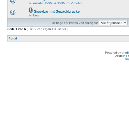
in
Yamaha XV950 & XV950R - Zubehör
Sissybar mit Gepäckbrücke
in
Biete
Beiträge der letzten Zeit anzeigen:
Seite
1
von
5
[ Die Suche ergab 111 Treffer ]
Portal
Powered by
php
Deutsche 
Im