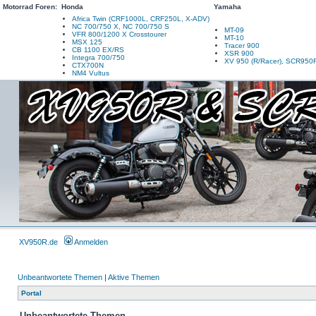
Motorrad Foren:
Honda
Yamaha
Africa Twin (CRF1000L, CRF250L, X-ADV)
NC 700/750 X, NC 700/750 S
MT-09
VFR 800/1200 X Crosstourer
MT-10
MSX 125
Tracer 900
CB 1100 EX/RS
XSR 900
Integra 700/750
XV 950 (R/Racer), SCR950
CTX700N
NM4 Vultus
XV950R.de
Anmelden
Unbeantwortete Themen
|
Aktive Themen
Portal
Unbeantwortete Themen