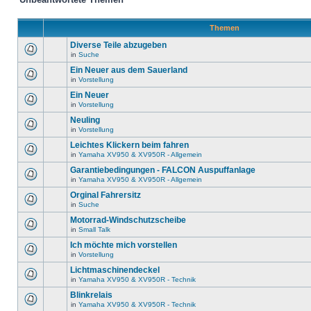
Themen
Diverse Teile abzugeben
in
Suche
Ein Neuer aus dem Sauerland
in
Vorstellung
Ein Neuer
in
Vorstellung
Neuling
in
Vorstellung
Leichtes Klickern beim fahren
in
Yamaha XV950 & XV950R - Allgemein
Garantiebedingungen - FALCON Auspuffanlage
in
Yamaha XV950 & XV950R - Allgemein
Orginal Fahrersitz
in
Suche
Motorrad-Windschutzscheibe
in
Small Talk
Ich möchte mich vorstellen
in
Vorstellung
Lichtmaschinendeckel
in
Yamaha XV950 & XV950R - Technik
Blinkrelais
in
Yamaha XV950 & XV950R - Technik