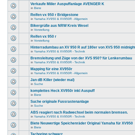
Verkaufe Miiler Auspuffanlage AVENGER K
in
Biete
Reifen vx 950 r Bridgestone
in
Yamaha XV950 & XV950R - Allgemein
Bikergrüße aus NRW Kreis Wesel
in
Vorstellung
Reifen vx 950 r
in
Vorstellung
Hinterradumbau an XV 950 R auf 180er von XVS 950 midnigh
in
Yamaha XV950 & XV950R - Technik
Bremsleitung und Züge von der XVS 950? für Lenkerumbau
in
Yamaha XV950 & XV950R - Technik
Mapping für eine XV950r
in
Yamaha XV950 & XV950R - Allgemein
Jan dB Killer (wieder mal)
in
Suche
komplettes Heck XV950r inkl Auspuff
in
Biete
Suche originale Fussrastenanlage
in
Suche
ABS reagiert nach Radwechsel beim normalen bremsen.
in
Yamaha XV950 & XV950R - Technik
Biete Neuwertige Speichenräder Original Yamaha für XV950
in
Biete
Tachoring schwarz