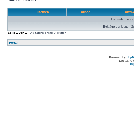
Themen
Autor
Antw
Es wurden kein
Beiträge der letzten Z
Seite
1
von
1
[ Die Suche ergab 0 Treffer ]
Portal
Powered by
php
Deutsche 
Im