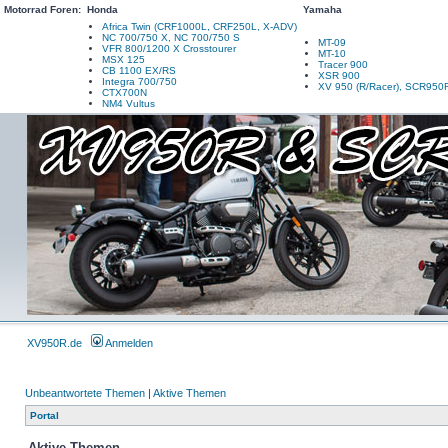
Motorrad Foren:
Honda
Yamaha
Africa Twin (CRF1000L, CRF250L, X-ADV)
NC 700/750 X, NC 700/750 S
MT-09
VFR 800/1200 X Crosstourer
MT-10
MSX 125
Tracer 900
CB 1100 EX/RS
XSR 900
Integra 700/750
XV 950 (R/Racer), SCR950
CTX700N
NM4 Vultus
XV950R.de
Anmelden
Unbeantwortete Themen
|
Aktive Themen
Portal
Aktive Themen