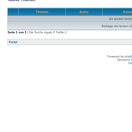
Themen
Autor
Antw
Es wurden kein
Beiträge der letzten Z
Seite
1
von
1
[ Die Suche ergab 0 Treffer ]
Portal
Powered by
php
Deutsche 
Im