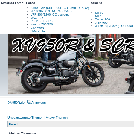
Motorrad Foren:
Honda
Yamaha
Africa Twin (CRF1000L, CRF250L, X-ADV)
NC 700/750 X, NC 700/750 S
MT-09
VFR 800/1200 X Crosstourer
MT-10
MSX 125
Tracer 900
CB 1100 EX/RS
XSR 900
Integra 700/750
XV 950 (R/Racer), SCR950
CTX700N
NM4 Vultus
XV950R.de
Anmelden
Unbeantwortete Themen
|
Aktive Themen
Portal
Aktive Themen