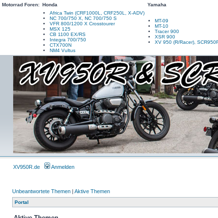
Motorrad Foren:
Honda
Yamaha
Africa Twin (CRF1000L, CRF250L, X-ADV)
NC 700/750 X, NC 700/750 S
MT-09
VFR 800/1200 X Crosstourer
MT-10
MSX 125
Tracer 900
CB 1100 EX/RS
XSR 900
Integra 700/750
XV 950 (R/Racer), SCR950
CTX700N
NM4 Vultus
XV950R.de
Anmelden
Unbeantwortete Themen
|
Aktive Themen
Portal
Aktive Themen