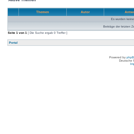
Themen
Autor
Antw
Es wurden kein
Beiträge der letzten Z
Seite
1
von
1
[ Die Suche ergab 0 Treffer ]
Portal
Powered by
php
Deutsche 
Im