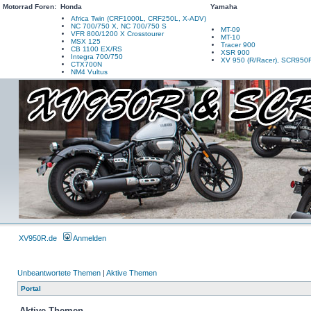
Motorrad Foren:
Honda
Yamaha
Africa Twin (CRF1000L, CRF250L, X-ADV)
NC 700/750 X, NC 700/750 S
MT-09
VFR 800/1200 X Crosstourer
MT-10
MSX 125
Tracer 900
CB 1100 EX/RS
XSR 900
Integra 700/750
XV 950 (R/Racer), SCR950
CTX700N
NM4 Vultus
XV950R.de
Anmelden
Unbeantwortete Themen
|
Aktive Themen
Portal
Aktive Themen