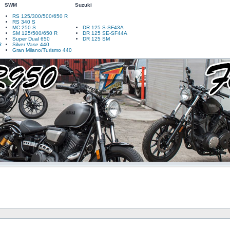
SWM
Suzuki
RS 125/300/500/650 R
RS 340 S
MC 250 S
DR 125 S-SF43A
SM 125/500/650 R
DR 125 SE-SF44A
Super Dual 650
DR 125 SM
R
Silver Vase 440
Gran Milano/Turismo 440