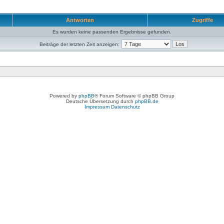
Antworten
Zugriffe
Es wurden keine passenden Ergebnisse gefunden.
Beiträge der letzten Zeit anzeigen:
Powered by
phpBB
® Forum Software © phpBB Group
Deutsche Übersetzung durch
phpBB.de
Impressum
Datenschutz