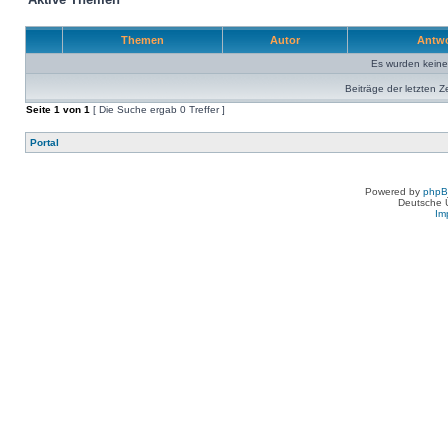
Themen
Autor
Antw
Es wurden kein
Beiträge der letzten Z
Seite
1
von
1
[ Die Suche ergab 0 Treffer ]
Portal
Powered by
php
Deutsche 
Im