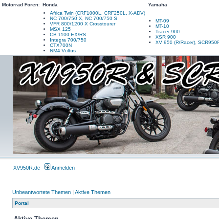
Motorrad Foren:
Honda
Yamaha
Africa Twin (CRF1000L, CRF250L, X-ADV)
NC 700/750 X, NC 700/750 S
MT-09
VFR 800/1200 X Crosstourer
MT-10
MSX 125
Tracer 900
CB 1100 EX/RS
XSR 900
Integra 700/750
XV 950 (R/Racer), SCR950
CTX700N
NM4 Vultus
XV950R.de
Anmelden
Unbeantwortete Themen
|
Aktive Themen
Portal
Aktive Themen