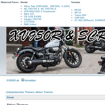
Motorrad Foren:
Honda
Yamaha
Africa Twin (CRF1000L, CRF250L, X-ADV)
NC 700/750 X, NC 700/750 S
MT-09
VFR 800/1200 X Crosstourer
MT-10
MSX 125
Tracer 900
CB 1100 EX/RS
XSR 900
Integra 700/750
XV 950 (R/Racer), SCR950
CTX700N
NM4 Vultus
XV950R.de
Anmelden
Unbeantwortete Themen
|
Aktive Themen
Portal
Aktive Themen