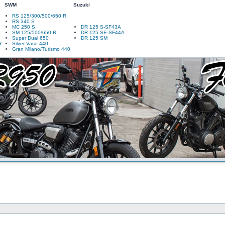
SWM
Suzuki
RS 125/300/500/650 R
RS 340 S
MC 250 S
DR 125 S-SF43A
SM 125/500/650 R
DR 125 SE-SF44A
Super Dual 650
DR 125 SM
R
Silver Vase 440
Gran Milano/Turismo 440