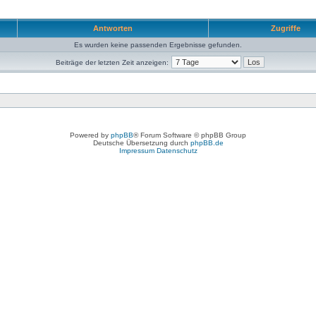
Antworten
Zugriffe
Es wurden keine passenden Ergebnisse gefunden.
Beiträge der letzten Zeit anzeigen:
Powered by
phpBB
® Forum Software © phpBB Group
Deutsche Übersetzung durch
phpBB.de
Impressum
Datenschutz