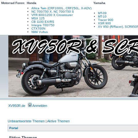
Motorrad Foren:
Honda
Yamaha
Africa Twin (CRF1000L, CRF250L, X-ADV)
NC 700/750 X, NC 700/750 S
MT-09
VFR 800/1200 X Crosstourer
MT-10
MSX 125
Tracer 900
CB 1100 EX/RS
XSR 900
Integra 700/750
XV 950 (R/Racer), SCR950
CTX700N
NM4 Vultus
XV950R.de
Anmelden
Unbeantwortete Themen
|
Aktive Themen
Portal
Aktive Themen