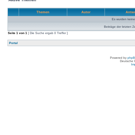
Themen
Autor
Antw
Es wurden kein
Beiträge der letzten Z
Seite
1
von
1
[ Die Suche ergab 0 Treffer ]
Portal
Powered by
php
Deutsche 
Im