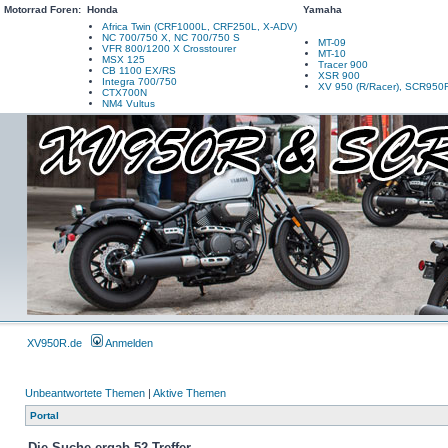
Motorrad Foren:
Honda
Yamaha
Africa Twin (CRF1000L, CRF250L, X-ADV)
NC 700/750 X, NC 700/750 S
MT-09
VFR 800/1200 X Crosstourer
MT-10
MSX 125
Tracer 900
CB 1100 EX/RS
XSR 900
Integra 700/750
XV 950 (R/Racer), SCR950
CTX700N
NM4 Vultus
XV950R.de
Anmelden
Unbeantwortete Themen
|
Aktive Themen
Portal
Die Suche ergab 52 Treffer