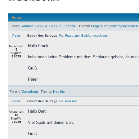
Autor
Forum:
Yamaha XV950 & XV950R - Technik
Thema:
Frage zum Belüftungsschlauch
Peter
Betreff des Beitrags:
Re: Frage zum Belüftungsschlauch
Hallo Frank,
Antworten:
5
Zugriffe:
19099
habe noch keine Probleme mit dem Schlauch gehabt, da meine
Gruß
Peter
Forum:
Vorstellung
Thema:
Neu hier
Peter
Betreff des Beitrags:
Re: Neu hier
Hallo Dani,
Antworten:
15
Zugriffe:
37620
Viel Spaß mit deiner Bolt.
Gruß