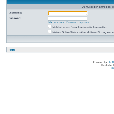
Du musst dich anmelden, u
username:
Passwort:
Ich habe mein Passwort vergessen
Mich bei jedem Besuch automatisch anmelden
Meinen Online-Status während dieser Sitzung verb
Portal
Powered by
php
Deutsche 
Im