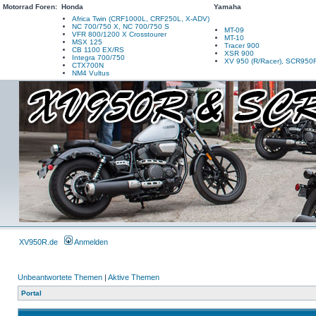
Motorrad Foren:
Honda
Yamaha
Africa Twin (CRF1000L, CRF250L, X-ADV)
NC 700/750 X, NC 700/750 S
MT-09
VFR 800/1200 X Crosstourer
MT-10
MSX 125
Tracer 900
CB 1100 EX/RS
XSR 900
Integra 700/750
XV 950 (R/Racer), SCR950
CTX700N
NM4 Vultus
XV950R.de
Anmelden
Unbeantwortete Themen
|
Aktive Themen
Portal