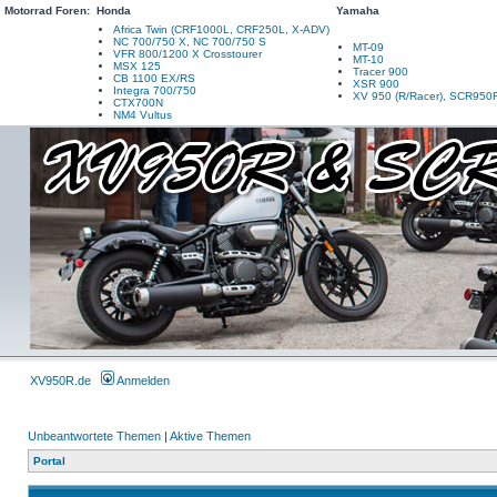
Motorrad Foren:
Honda
Yamaha
Africa Twin (CRF1000L, CRF250L, X-ADV)
NC 700/750 X, NC 700/750 S
MT-09
VFR 800/1200 X Crosstourer
MT-10
MSX 125
Tracer 900
CB 1100 EX/RS
XSR 900
Integra 700/750
XV 950 (R/Racer), SCR950
CTX700N
NM4 Vultus
XV950R.de
Anmelden
Unbeantwortete Themen
|
Aktive Themen
Portal