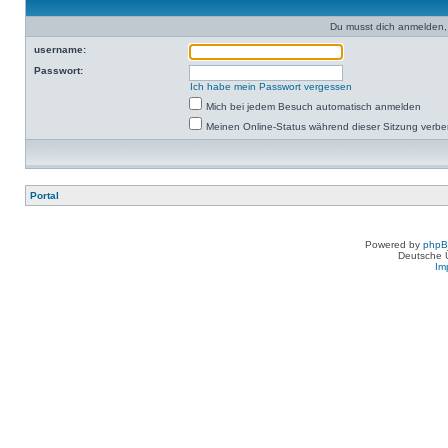
Du musst dich anmelden,
username:
Passwort:
Ich habe mein Passwort vergessen
Mich bei jedem Besuch automatisch anmelden
Meinen Online-Status während dieser Sitzung verb
Portal
Powered by
php
Deutsche 
Im