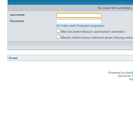
Du musst dich anmelden,
username:
Passwort:
Ich habe mein Passwort vergessen
Mich bei jedem Besuch automatisch anmelden
Meinen Online-Status während dieser Sitzung verb
Portal
Powered by
php
Deutsche 
Im