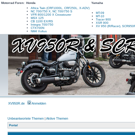
Motorrad Foren:
Honda
Yamaha
Africa Twin (CRF1000L, CRF250L, X-ADV)
NC 700/750 X, NC 700/750 S
MT-09
VFR 800/1200 X Crosstourer
MT-10
MSX 125
Tracer 900
CB 1100 EX/RS
XSR 900
Integra 700/750
XV 950 (R/Racer), SCR950
CTX700N
NM4 Vultus
XV950R.de
Anmelden
Unbeantwortete Themen
|
Aktive Themen
Portal