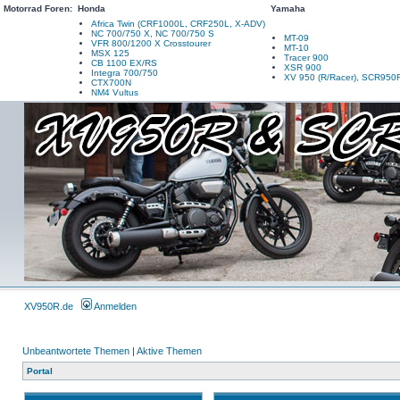
Motorrad Foren:
Honda
Yamaha
Africa Twin (CRF1000L, CRF250L, X-ADV)
NC 700/750 X, NC 700/750 S
MT-09
VFR 800/1200 X Crosstourer
MT-10
MSX 125
Tracer 900
CB 1100 EX/RS
XSR 900
Integra 700/750
XV 950 (R/Racer), SCR950
CTX700N
NM4 Vultus
XV950R.de
Anmelden
Unbeantwortete Themen
|
Aktive Themen
Portal