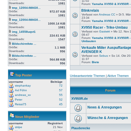
11:02
Downloads:
1081
Forum:
Yamaha XV950 & XV950R - 
tmp_12004-IMAG0...
Blinkrelais
Größe:
972.07 KiB
Verfasst von
Andreas CC
» Di 5. Mär
Downloads:
1081
23:34
tmp_12004-IMAG0...
Forum:
Yamaha XV950 & XV950R - 
Größe:
1000.14 KiB
Downloads:
XV950 Racer - Trike-Umbau
1081
Verfasst von
Gastwirt
» Mo 12. Nov 
img_14558uqvt1
08:47
Größe:
224.61 KiB
Forum:
Yamaha XV950 & XV950R -
Downloads:
1547
Umbauten
Bildschirmfoto ...
Größe:
Verkaufe Miiler Auspuffanlag
1.1 MiB
Downloads:
956
AVENGER K
Bildschirmfoto ...
Verfasst von
Sebus
» So 14. Okt 20
11:37
Größe:
564.88 KiB
Forum:
Biete
Downloads:
956
Top Poster
Unbeantwortete Themen
|
Aktive Themen
username
Beiträge
stephankay
72
Axl Föhn
57
Forum
andreas_xv
55
XV950R.de
Peter
52
Reissi75
45
News & Anregungen
Neue Mitglieder
Wünsche & Anregungen
username
Registriert
stripe
21 Nov
Plauderecke