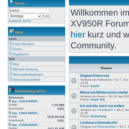
Suche
Willkommen i
XV950R Forum. 
erweiterte Suche
hier
kurz und w
Menü
Inhalt
Community.
Foren-Übersicht
Suche
Registrieren
Hilfe
FAQ
Themen
BBCode-Anleitung
Nutzungsbedingungen
Orginal Fahrersitz
Datenschutzrichtlinie
Verfasst von Kidrockero » So 7. Jun
13:18
Forum:
Suche
Dateianhänge-Block
Motorrad-Windschutzscheibe
Verfasst von Anton » Do 16. Apr 20
Dateiname
Forum:
Small Talk
tmp_12004-IMAG0...
Größe:
1.02 MiB
Ich möchte mich vorstellen
Downloads:
1081
Verfasst von
Freebiker57
» Mo 2. Se
tmp_12004-IMAG0...
11:36
Forum:
Vorstellung
Größe:
1019.88 KiB
Downloads:
1081
Lichtmaschinendeckel
tmp_12004-IMAG0...
Verfasst von
Robertbobber
» So 7. J
Größe:
1011.81 KiB