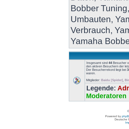
Bobber Tuning
Umbauten, Ya
Verbrauch, Ya
Yamaha Bobbe
Insgesamt sind
44
Besucher onl
den aktiven Besuchern der let
Der Besucherrekord liegt bei
3
waren.
Mitglieder:
Baidu [Spider]
,
Bi
Legende:
Adm
Moderatoren
G
Powered by
php
Deutsche 
Im