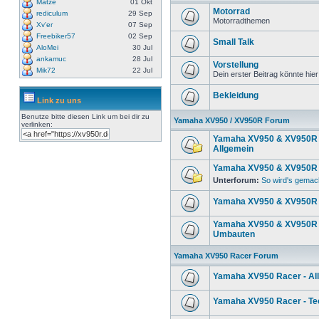
Matze
01 Okt
Motorrad
rediculum
29 Sep
Motorradthemen
Xv'er
07 Sep
Freebiker57
02 Sep
Small Talk
AloMei
30 Jul
ankamuc
28 Jul
Vorstellung
Mik72
22 Jul
Dein erster Beitrag könnte hier
Bekleidung
Link zu uns
Benutze bitte diesen Link um
bei dir zu
Yamaha XV950 / XV950R Forum
verlinken:
Yamaha XV950 & XV950R 
Allgemein
Yamaha XV950 & XV950R 
Unterforum:
So wird's gemac
Yamaha XV950 & XV950R 
Yamaha XV950 & XV950R 
Umbauten
Yamaha XV950 Racer Forum
Yamaha XV950 Racer - Al
Yamaha XV950 Racer - Te