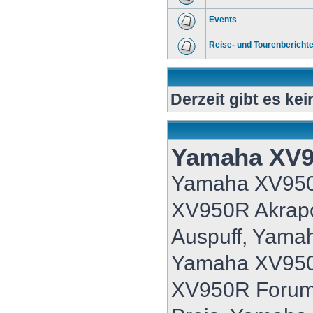
Events
Reise- und Tourenbericht
Derzeit gibt es ke
Yamaha XV
Yamaha XV95
XV950R Akrap
Auspuff, Yama
Yamaha XV950
XV950R Forum