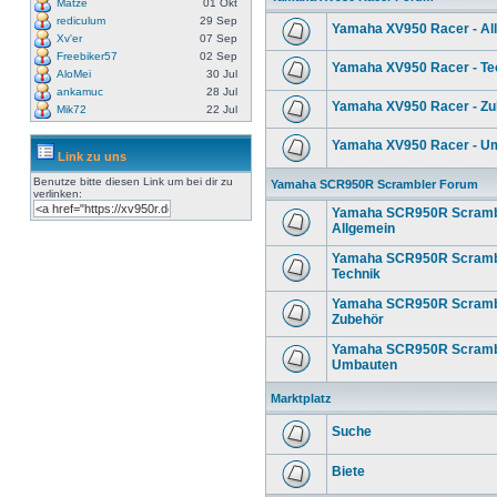
Matze
01 Okt
rediculum
29 Sep
Yamaha XV950 Racer - Al
Xv'er
07 Sep
Freebiker57
02 Sep
Yamaha XV950 Racer - Te
AloMei
30 Jul
ankamuc
28 Jul
Yamaha XV950 Racer - Zu
Mik72
22 Jul
Yamaha XV950 Racer - U
Link zu uns
Benutze bitte diesen Link um
bei dir zu
Yamaha SCR950R Scrambler Forum
verlinken:
Yamaha SCR950R Scrambl
Allgemein
Yamaha SCR950R Scrambl
Technik
Yamaha SCR950R Scrambl
Zubehör
Yamaha SCR950R Scrambl
Umbauten
Marktplatz
Suche
Biete