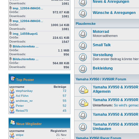
News & Anregungen
Downloads:
1081
tmp_12004-IMAG0...
Größe:
972.07 KiB
Wünsche & Anregungen
Downloads:
1081
tmp_12004-IMAG0...
Plauderecke
Größe:
1000.14 KiB
Downloads:
1081
Motorrad
img_14558uqvt1
Motorradthemen
Größe:
224.61 KiB
Downloads:
1547
Small Talk
Bildschirmfoto ...
Größe:
1.1 MiB
Downloads:
956
Vorstellung
Dein erster Beitrag könnte hier
Bildschirmfoto ...
Größe:
564.88 KiB
Downloads:
956
Bekleidung
Yamaha XV950 / XV950R Forum
Top Poster
username
Beiträge
Yamaha XV950 & XV950R 
stephankay
72
Allgemein
Axl Föhn
57
Yamaha XV950 & XV950R 
andreas_xv
55
Unterforum:
So wird's gemac
Peter
52
Reissi75
45
Yamaha XV950 & XV950R 
Neue Mitglieder
Yamaha XV950 & XV950R 
Umbauten
username
Registriert
stripe
21 Nov
Yamaha XV950 Racer Forum