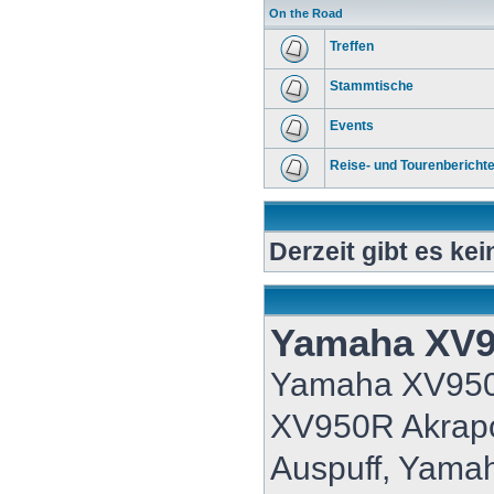
On the Road
Treffen
Stammtische
Events
Reise- und Tourenbericht
Derzeit gibt es ke
Yamaha XV
Yamaha XV95
XV950R Akrap
Auspuff, Yama