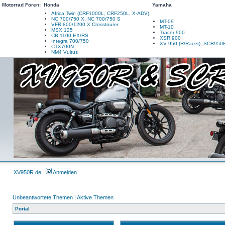
Motorrad Foren:
Honda
Yamaha
Africa Twin (CRF1000L, CRF250L, X-ADV)
NC 700/750 X, NC 700/750 S
MT-09
VFR 800/1200 X Crosstourer
MT-10
MSX 125
Tracer 900
CB 1100 EX/RS
XSR 900
Integra 700/750
XV 950 (R/Racer), SCR950
CTX700N
NM4 Vultus
XV950R.de
Anmelden
Unbeantwortete Themen
|
Aktive Themen
Portal