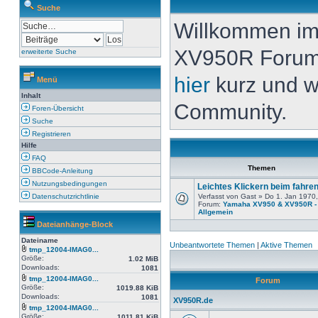
Suche
Willkommen i
XV950R Forum. 
erweiterte Suche
hier
kurz und w
Menü
Inhalt
Community.
Foren-Übersicht
Suche
Registrieren
Hilfe
FAQ
Themen
BBCode-Anleitung
Nutzungsbedingungen
Leichtes Klickern beim fahre
Datenschutzrichtlinie
Verfasst von Gast » Do 1. Jan 1970
Forum:
Yamaha XV950 & XV950R -
Allgemein
Dateianhänge-Block
Dateiname
Unbeantwortete Themen
|
Aktive Themen
tmp_12004-IMAG0...
Größe:
1.02 MiB
Downloads:
1081
tmp_12004-IMAG0...
Forum
Größe:
1019.88 KiB
Downloads:
1081
XV950R.de
tmp_12004-IMAG0...
Größe:
1011.81 KiB