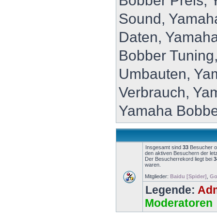
Bobber Preis,
Sound, Yamaha
Daten, Yamaha
Bobber Tuning
Umbauten, Ya
Verbrauch, Ya
Yamaha Bobbe
Insgesamt sind
33
Besucher onl
den aktiven Besuchern der let
Der Besucherrekord liegt bei
3
waren.
Mitglieder:
Baidu [Spider]
,
Go
Legende:
Adm
Moderatoren