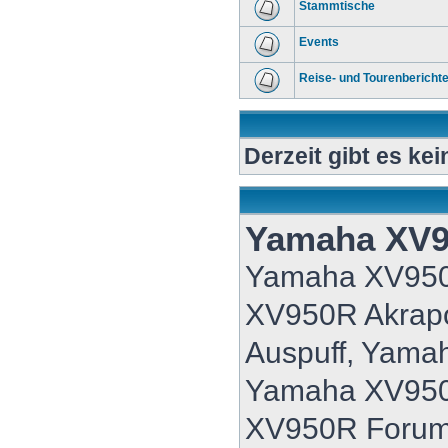
Stammtische
Events
Reise- und Tourenbericht
Derzeit gibt es ke
Yamaha XV
Yamaha XV95
XV950R Akrap
Auspuff, Yama
Yamaha XV950
XV950R Forum