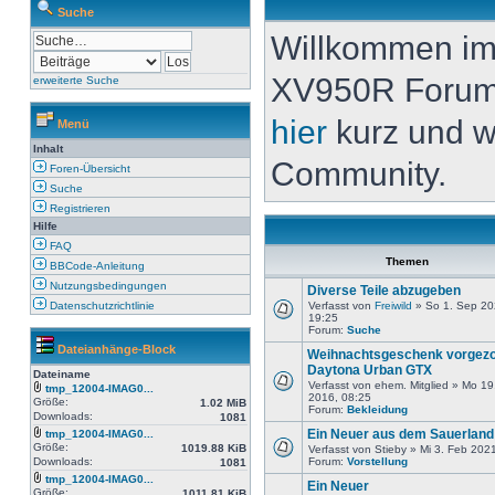
Suche
Willkommen i
XV950R Forum. 
erweiterte Suche
hier
kurz und w
Menü
Inhalt
Community.
Foren-Übersicht
Suche
Registrieren
Hilfe
FAQ
Themen
BBCode-Anleitung
Nutzungsbedingungen
Diverse Teile abzugeben
Datenschutzrichtlinie
Verfasst von
Freiwild
» So 1. Sep 20
19:25
Forum:
Suche
Dateianhänge-Block
Weihnachtsgeschenk vorgezo
Daytona Urban GTX
Dateiname
Verfasst von ehem. Mitglied » Mo 19
tmp_12004-IMAG0...
2016, 08:25
Größe:
1.02 MiB
Forum:
Bekleidung
Downloads:
1081
Ein Neuer aus dem Sauerland
tmp_12004-IMAG0...
Größe:
1019.88 KiB
Verfasst von Stieby » Mi 3. Feb 202
Downloads:
Forum:
Vorstellung
1081
tmp_12004-IMAG0...
Ein Neuer
Größe:
1011.81 KiB