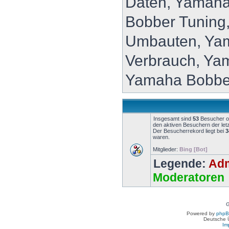
Daten, Yamaha
Bobber Tuning
Umbauten, Ya
Verbrauch, Ya
Yamaha Bobbe
Insgesamt sind
53
Besucher onl
den aktiven Besuchern der let
Der Besucherrekord liegt bei
3
waren.
Mitglieder:
Bing [Bot]
Legende:
Adm
Moderatoren
G
Powered by
php
Deutsche 
Im