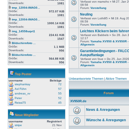
Verfasst von mamohs » Mi 27. Jan 
Downloads:
1081
08:58
tmp_12004-IMAG0...
Forum:
Vorstellung
Größe:
972.07 KiB
Neuling
Downloads:
1081
Verfasst von Lothi95 » Mi 19. Aug 2
tmp_12004-IMAG0...
06:59
Größe:
1000.14 KiB
Forum:
Vorstellung
Downloads:
1081
Leichtes Klickern beim fahre
img_14558uqvt1
Größe:
224.61 KiB
Verfasst von Babbels » So 28. Jun 
12:17
Downloads:
1547
Forum:
Yamaha XV950 & XV950R -
Bildschirmfoto ...
Allgemein
Größe:
1.1 MiB
Downloads:
956
Garantiebedingungen - FALC
Auspuffanlage
Bildschirmfoto ...
Größe:
564.88 KiB
Verfasst von fzue » Do 25. Jun 202
Downloads:
Forum:
Yamaha XV950 & XV950R -
956
Allgemein
Top Poster
Unbeantwortete Themen
|
Aktive Themen
username
Beiträge
stephankay
72
Axl Föhn
57
Forum
andreas_xv
55
Peter
52
XV950R.de
Reissi75
45
News & Anregungen
Neue Mitglieder
Wünsche & Anregungen
username
Registriert
stripe
21 Nov