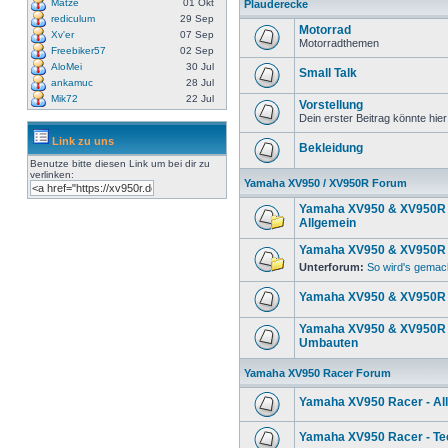
Matze
01 Okt
Plauderecke
rediculum
29 Sep
Motorrad
Xv'er
07 Sep
Motorradthemen
Freebiker57
02 Sep
AloMei
30 Jul
Small Talk
ankamuc
28 Jul
Mik72
22 Jul
Vorstellung
Dein erster Beitrag könnte hier
Link zu uns
Bekleidung
Benutze bitte diesen Link um
bei dir zu
verlinken:
Yamaha XV950 / XV950R Forum
Yamaha XV950 & XV950R 
Allgemein
Yamaha XV950 & XV950R 
Unterforum:
So wird's gemac
Yamaha XV950 & XV950R 
Yamaha XV950 & XV950R 
Umbauten
Yamaha XV950 Racer Forum
Yamaha XV950 Racer - Al
Yamaha XV950 Racer - Te