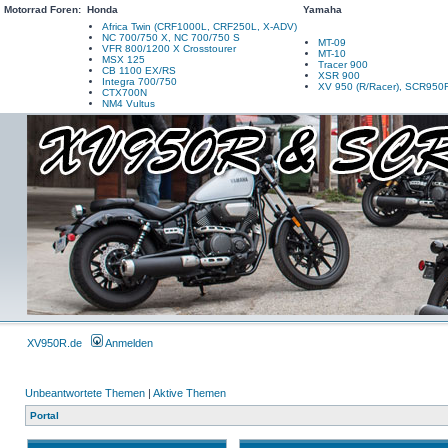
Motorrad Foren:
Honda
Yamaha
Africa Twin (CRF1000L, CRF250L, X-ADV)
NC 700/750 X, NC 700/750 S
MT-09
VFR 800/1200 X Crosstourer
MT-10
MSX 125
Tracer 900
CB 1100 EX/RS
XSR 900
Integra 700/750
XV 950 (R/Racer), SCR950
CTX700N
NM4 Vultus
XV950R.de
Anmelden
Unbeantwortete Themen
|
Aktive Themen
Portal