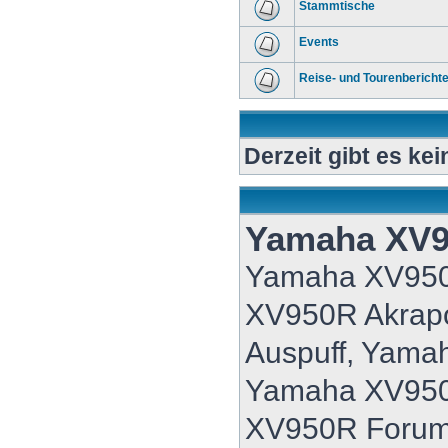
Stammtische
Events
Reise- und Tourenbericht
Derzeit gibt es ke
Yamaha XV
Yamaha XV95
XV950R Akrap
Auspuff, Yama
Yamaha XV950
XV950R Forum