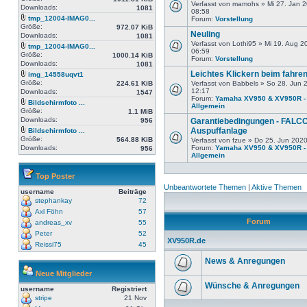
Verfasst von mamohs » Mi 27. Jan 
Downloads:
1081
08:58
tmp_12004-IMAG0...
Forum:
Vorstellung
Größe:
972.07 KiB
Neuling
Downloads:
1081
Verfasst von Lothi95 » Mi 19. Aug 2
tmp_12004-IMAG0...
06:59
Größe:
1000.14 KiB
Forum:
Vorstellung
Downloads:
1081
Leichtes Klickern beim fahre
img_14558uqvt1
Größe:
224.61 KiB
Verfasst von Babbels » So 28. Jun 
12:17
Downloads:
1547
Forum:
Yamaha XV950 & XV950R -
Bildschirmfoto ...
Allgemein
Größe:
1.1 MiB
Downloads:
956
Garantiebedingungen - FALC
Auspuffanlage
Bildschirmfoto ...
Größe:
564.88 KiB
Verfasst von fzue » Do 25. Jun 202
Downloads:
Forum:
Yamaha XV950 & XV950R -
956
Allgemein
Top Poster
Unbeantwortete Themen
|
Aktive Themen
username
Beiträge
stephankay
72
Axl Föhn
57
Forum
andreas_xv
55
Peter
52
XV950R.de
Reissi75
45
News & Anregungen
Neue Mitglieder
Wünsche & Anregungen
username
Registriert
stripe
21 Nov