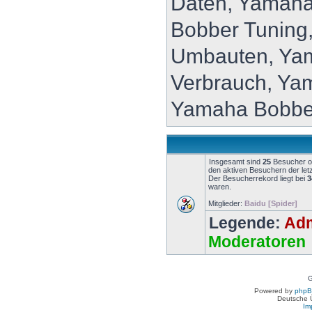
Daten, Yamaha
Bobber Tuning
Umbauten, Ya
Verbrauch, Ya
Yamaha Bobbe
Insgesamt sind
25
Besucher onl
den aktiven Besuchern der let
Der Besucherrekord liegt bei
3
waren.
Mitglieder:
Baidu [Spider]
Legende:
Adm
Moderatoren
G
Powered by
php
Deutsche 
Im