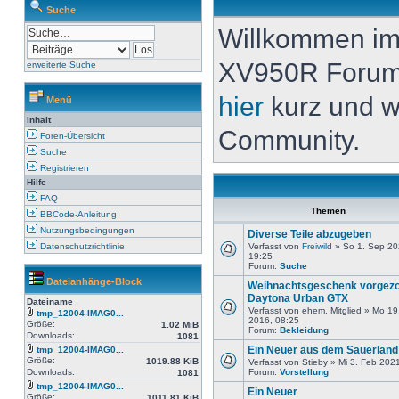
Suche
Willkommen i
XV950R Forum. 
erweiterte Suche
hier
kurz und w
Menü
Inhalt
Community.
Foren-Übersicht
Suche
Registrieren
Hilfe
FAQ
Themen
BBCode-Anleitung
Nutzungsbedingungen
Diverse Teile abzugeben
Datenschutzrichtlinie
Verfasst von
Freiwild
» So 1. Sep 20
19:25
Forum:
Suche
Dateianhänge-Block
Weihnachtsgeschenk vorgezo
Daytona Urban GTX
Dateiname
Verfasst von ehem. Mitglied » Mo 19
tmp_12004-IMAG0...
2016, 08:25
Größe:
1.02 MiB
Forum:
Bekleidung
Downloads:
1081
Ein Neuer aus dem Sauerland
tmp_12004-IMAG0...
Größe:
1019.88 KiB
Verfasst von Stieby » Mi 3. Feb 202
Downloads:
Forum:
Vorstellung
1081
tmp_12004-IMAG0...
Ein Neuer
Größe:
1011.81 KiB