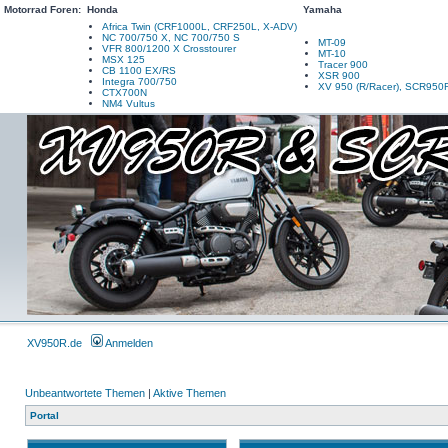
Motorrad Foren:
Honda
Yamaha
Africa Twin (CRF1000L, CRF250L, X-ADV)
NC 700/750 X, NC 700/750 S
MT-09
VFR 800/1200 X Crosstourer
MT-10
MSX 125
Tracer 900
CB 1100 EX/RS
XSR 900
Integra 700/750
XV 950 (R/Racer), SCR950
CTX700N
NM4 Vultus
XV950R.de
Anmelden
Unbeantwortete Themen
|
Aktive Themen
Portal