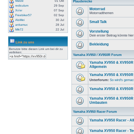
Matze
01 Okt
Plauderecke
rediculum
29 Sep
Motorrad
Xv'er
07 Sep
Motorradthemen
Freebiker57
02 Sep
AloMei
30 Jul
Small Talk
ankamuc
28 Jul
Mik72
22 Jul
Vorstellung
Dein erster Beitrag könnte hier
Link zu uns
Bekleidung
Benutze bitte diesen Link um
bei dir zu
verlinken:
Yamaha XV950 / XV950R Forum
Yamaha XV950 & XV950R 
Allgemein
Yamaha XV950 & XV950R 
Unterforum:
So wird's gemac
Yamaha XV950 & XV950R 
Yamaha XV950 & XV950R 
Umbauten
Yamaha XV950 Racer Forum
Yamaha XV950 Racer - Al
Yamaha XV950 Racer - Te