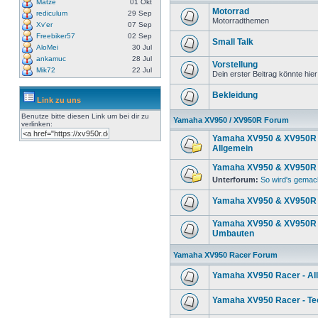
Matze
01 Okt
Motorrad
rediculum
29 Sep
Motorradthemen
Xv'er
07 Sep
Freebiker57
02 Sep
Small Talk
AloMei
30 Jul
ankamuc
28 Jul
Vorstellung
Mik72
22 Jul
Dein erster Beitrag könnte hier
Bekleidung
Link zu uns
Benutze bitte diesen Link um
bei dir zu
Yamaha XV950 / XV950R Forum
verlinken:
Yamaha XV950 & XV950R 
Allgemein
Yamaha XV950 & XV950R 
Unterforum:
So wird's gemac
Yamaha XV950 & XV950R 
Yamaha XV950 & XV950R 
Umbauten
Yamaha XV950 Racer Forum
Yamaha XV950 Racer - Al
Yamaha XV950 Racer - Te