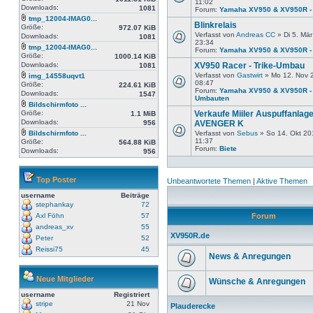
11:02
Downloads:
1081
Forum:
Yamaha XV950 & XV950R - 
tmp_12004-IMAG0...
Blinkrelais
Größe:
972.07 KiB
Verfasst von
Andreas CC
» Di 5. Mär
Downloads:
1081
23:34
tmp_12004-IMAG0...
Forum:
Yamaha XV950 & XV950R - 
Größe:
1000.14 KiB
Downloads:
XV950 Racer - Trike-Umbau
1081
Verfasst von
Gastwirt
» Mo 12. Nov 
img_14558uqvt1
08:47
Größe:
224.61 KiB
Forum:
Yamaha XV950 & XV950R -
Downloads:
1547
Umbauten
Bildschirmfoto ...
Größe:
Verkaufe Miiler Auspuffanlag
1.1 MiB
Downloads:
956
AVENGER K
Bildschirmfoto ...
Verfasst von
Sebus
» So 14. Okt 20
11:37
Größe:
564.88 KiB
Forum:
Biete
Downloads:
956
Top Poster
Unbeantwortete Themen
|
Aktive Themen
username
Beiträge
stephankay
72
Axl Föhn
57
Forum
andreas_xv
55
XV950R.de
Peter
52
Reissi75
45
News & Anregungen
Neue Mitglieder
Wünsche & Anregungen
username
Registriert
stripe
21 Nov
Plauderecke