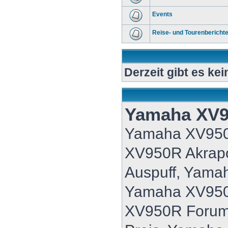
Events
Reise- und Tourenbericht
Derzeit gibt es ke
Yamaha XV
Yamaha XV95
XV950R Akrap
Auspuff, Yama
Yamaha XV950
XV950R Forum