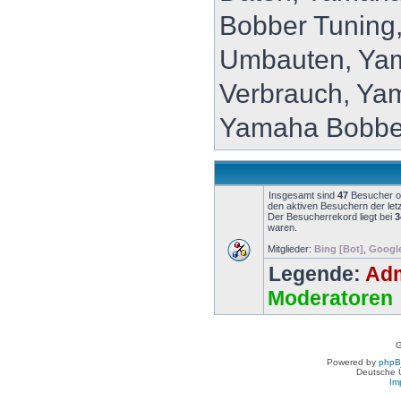
Bobber Tuning
Umbauten, Ya
Verbrauch, Ya
Yamaha Bobbe
Insgesamt sind
47
Besucher onl
den aktiven Besuchern der let
Der Besucherrekord liegt bei
3
waren.
Mitglieder:
Bing [Bot]
,
Google
Legende:
Adm
Moderatoren
G
Powered by
php
Deutsche 
Im