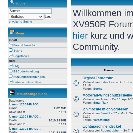
Suche
Willkommen i
XV950R Forum. 
erweiterte Suche
hier
kurz und w
Menü
Inhalt
Community.
Foren-Übersicht
Suche
Registrieren
Hilfe
FAQ
Themen
BBCode-Anleitung
Nutzungsbedingungen
Orginal Fahrersitz
Datenschutzrichtlinie
Verfasst von Kidrockero » So 7. Jun
13:18
Forum:
Suche
Dateianhänge-Block
Motorrad-Windschutzscheibe
Verfasst von Anton » Do 16. Apr 20
Dateiname
Forum:
Small Talk
tmp_12004-IMAG0...
Größe:
1.02 MiB
Ich möchte mich vorstellen
Downloads:
1081
Verfasst von
Freebiker57
» Mo 2. Se
tmp_12004-IMAG0...
11:36
Forum:
Vorstellung
Größe:
1019.88 KiB
Downloads:
1081
Lichtmaschinendeckel
tmp_12004-IMAG0...
Verfasst von
Robertbobber
» So 7. J
Größe:
1011.81 KiB