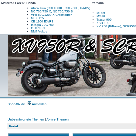
Motorrad Foren:
Honda
Yamaha
Africa Twin (CRF1000L, CRF250L, X-ADV)
NC 700/750 X, NC 700/750 S
MT-09
VFR 800/1200 X Crosstourer
MT-10
MSX 125
Tracer 900
CB 1100 EX/RS
XSR 900
Integra 700/750
XV 950 (R/Racer), SCR950
CTX700N
NM4 Vultus
XV950R.de
Anmelden
Unbeantwortete Themen
|
Aktive Themen
Portal