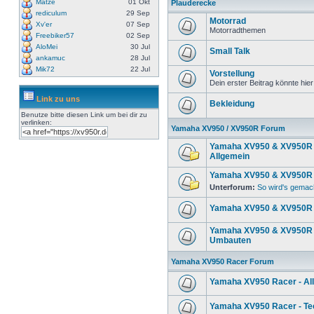
Matze
01 Okt
Plauderecke
rediculum
29 Sep
Motorrad
Xv'er
07 Sep
Motorradthemen
Freebiker57
02 Sep
AloMei
30 Jul
Small Talk
ankamuc
28 Jul
Mik72
22 Jul
Vorstellung
Dein erster Beitrag könnte hier
Link zu uns
Bekleidung
Benutze bitte diesen Link um
bei dir zu
verlinken:
Yamaha XV950 / XV950R Forum
Yamaha XV950 & XV950R 
Allgemein
Yamaha XV950 & XV950R 
Unterforum:
So wird's gemac
Yamaha XV950 & XV950R 
Yamaha XV950 & XV950R 
Umbauten
Yamaha XV950 Racer Forum
Yamaha XV950 Racer - Al
Yamaha XV950 Racer - Te