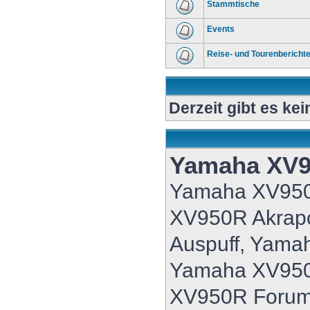
Stammtische
Events
Reise- und Tourenbericht
Derzeit gibt es ke
Yamaha XV
Yamaha XV95
XV950R Akrap
Auspuff, Yama
Yamaha XV950
XV950R Forum