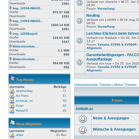
Verfasst von mamohs » Mi 27. Jan 
Downloads:
1081
08:58
tmp_12004-IMAG0...
Forum:
Vorstellung
Größe:
972.07 KiB
Neuling
Downloads:
1081
Verfasst von Lothi95 » Mi 19. Aug 2
tmp_12004-IMAG0...
06:59
Größe:
1000.14 KiB
Forum:
Vorstellung
Downloads:
1081
Leichtes Klickern beim fahre
img_14558uqvt1
Größe:
224.61 KiB
Verfasst von Babbels » So 28. Jun 
12:17
Downloads:
1547
Forum:
Yamaha XV950 & XV950R -
Bildschirmfoto ...
Allgemein
Größe:
1.1 MiB
Downloads:
956
Garantiebedingungen - FALC
Auspuffanlage
Bildschirmfoto ...
Größe:
564.88 KiB
Verfasst von fzue » Do 25. Jun 202
Downloads:
Forum:
Yamaha XV950 & XV950R -
956
Allgemein
Top Poster
Unbeantwortete Themen
|
Aktive Themen
username
Beiträge
stephankay
72
Axl Föhn
57
Forum
andreas_xv
55
Peter
52
XV950R.de
Reissi75
45
News & Anregungen
Neue Mitglieder
Wünsche & Anregungen
username
Registriert
stripe
21 Nov