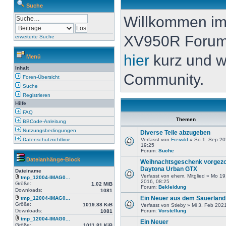
Suche
Willkommen i
XV950R Forum. 
erweiterte Suche
hier
kurz und w
Menü
Inhalt
Community.
Foren-Übersicht
Suche
Registrieren
Hilfe
FAQ
Themen
BBCode-Anleitung
Nutzungsbedingungen
Diverse Teile abzugeben
Datenschutzrichtlinie
Verfasst von
Freiwild
» So 1. Sep 20
19:25
Forum:
Suche
Dateianhänge-Block
Weihnachtsgeschenk vorgezo
Daytona Urban GTX
Dateiname
Verfasst von ehem. Mitglied » Mo 19
tmp_12004-IMAG0...
2016, 08:25
Größe:
1.02 MiB
Forum:
Bekleidung
Downloads:
1081
Ein Neuer aus dem Sauerland
tmp_12004-IMAG0...
Größe:
1019.88 KiB
Verfasst von Stieby » Mi 3. Feb 202
Downloads:
Forum:
Vorstellung
1081
tmp_12004-IMAG0...
Ein Neuer
Größe:
1011.81 KiB