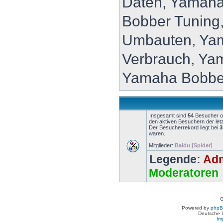
Daten, Yamaha
Bobber Tuning
Umbauten, Ya
Verbrauch, Ya
Yamaha Bobbe
Insgesamt sind
54
Besucher onl
den aktiven Besuchern der let
Der Besucherrekord liegt bei
3
waren.
Mitglieder:
Baidu [Spider]
Legende:
Adm
Moderatoren
G
Powered by
php
Deutsche 
Im