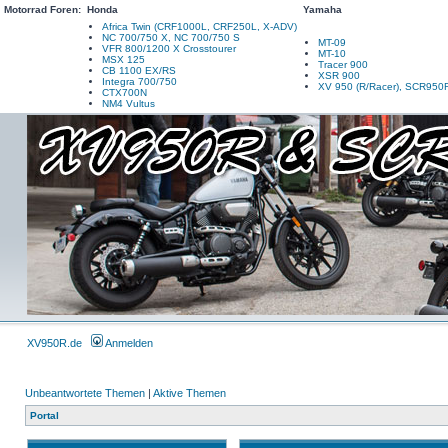
Motorrad Foren:
Honda
Yamaha
Africa Twin (CRF1000L, CRF250L, X-ADV)
NC 700/750 X, NC 700/750 S
MT-09
VFR 800/1200 X Crosstourer
MT-10
MSX 125
Tracer 900
CB 1100 EX/RS
XSR 900
Integra 700/750
XV 950 (R/Racer), SCR950
CTX700N
NM4 Vultus
XV950R.de
Anmelden
Unbeantwortete Themen
|
Aktive Themen
Portal