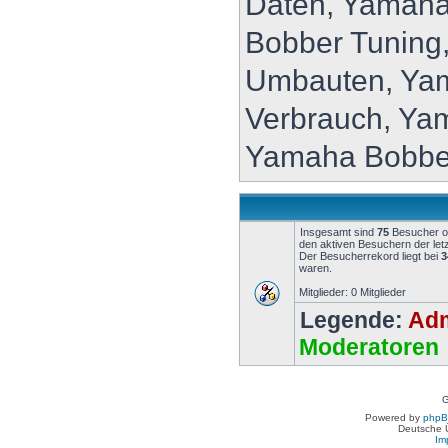
Daten, Yamaha
Bobber Tuning
Umbauten, Ya
Verbrauch, Ya
Yamaha Bobbe
Insgesamt sind
75
Besucher onl
den aktiven Besuchern der let
Der Besucherrekord liegt bei
3
waren.
Mitglieder: 0 Mitglieder
Legende:
Adm
Moderatoren
G
Powered by
php
Deutsche 
Im