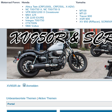
Motorrad Foren:
Honda
Yamaha
Africa Twin (CRF1000L, CRF250L, X-ADV)
NC 700/750 X, NC 700/750 S
MT-09
VFR 800/1200 X Crosstourer
MT-10
MSX 125
Tracer 900
CB 1100 EX/RS
XSR 900
Integra 700/750
XV 950 (R/Racer), SCR950
CTX700N
NM4 Vultus
XV950R.de
Anmelden
Unbeantwortete Themen
|
Aktive Themen
Portal