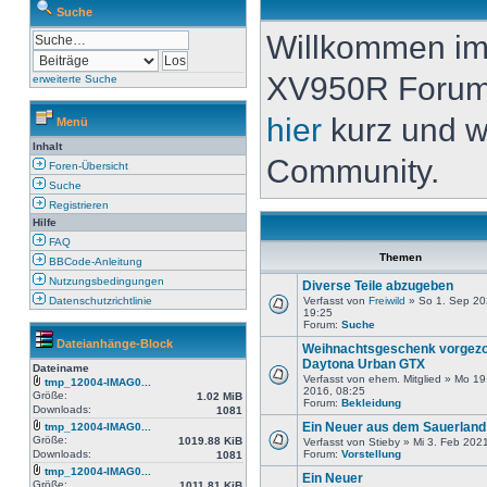
Suche
Willkommen i
XV950R Forum. 
erweiterte Suche
hier
kurz und w
Menü
Inhalt
Community.
Foren-Übersicht
Suche
Registrieren
Hilfe
FAQ
Themen
BBCode-Anleitung
Nutzungsbedingungen
Diverse Teile abzugeben
Datenschutzrichtlinie
Verfasst von
Freiwild
» So 1. Sep 20
19:25
Forum:
Suche
Dateianhänge-Block
Weihnachtsgeschenk vorgezo
Daytona Urban GTX
Dateiname
Verfasst von ehem. Mitglied » Mo 19
tmp_12004-IMAG0...
2016, 08:25
Größe:
1.02 MiB
Forum:
Bekleidung
Downloads:
1081
Ein Neuer aus dem Sauerland
tmp_12004-IMAG0...
Größe:
1019.88 KiB
Verfasst von Stieby » Mi 3. Feb 202
Downloads:
Forum:
Vorstellung
1081
tmp_12004-IMAG0...
Ein Neuer
Größe:
1011.81 KiB