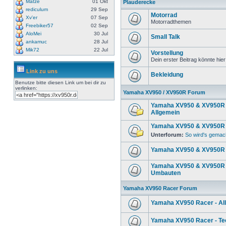
Matze
01 Okt
Plauderecke
rediculum
29 Sep
Motorrad
Xv'er
07 Sep
Motorradthemen
Freebiker57
02 Sep
AloMei
30 Jul
Small Talk
ankamuc
28 Jul
Mik72
22 Jul
Vorstellung
Dein erster Beitrag könnte hier
Link zu uns
Bekleidung
Benutze bitte diesen Link um
bei dir zu
verlinken:
Yamaha XV950 / XV950R Forum
Yamaha XV950 & XV950R 
Allgemein
Yamaha XV950 & XV950R 
Unterforum:
So wird's gemac
Yamaha XV950 & XV950R 
Yamaha XV950 & XV950R 
Umbauten
Yamaha XV950 Racer Forum
Yamaha XV950 Racer - Al
Yamaha XV950 Racer - Te