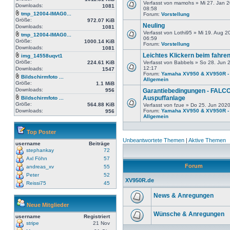
Verfasst von mamohs » Mi 27. Jan 
Downloads:
1081
08:58
tmp_12004-IMAG0...
Forum:
Vorstellung
Größe:
972.07 KiB
Neuling
Downloads:
1081
Verfasst von Lothi95 » Mi 19. Aug 2
tmp_12004-IMAG0...
06:59
Größe:
1000.14 KiB
Forum:
Vorstellung
Downloads:
1081
Leichtes Klickern beim fahre
img_14558uqvt1
Größe:
224.61 KiB
Verfasst von Babbels » So 28. Jun 
12:17
Downloads:
1547
Forum:
Yamaha XV950 & XV950R -
Bildschirmfoto ...
Allgemein
Größe:
1.1 MiB
Downloads:
956
Garantiebedingungen - FALC
Auspuffanlage
Bildschirmfoto ...
Größe:
564.88 KiB
Verfasst von fzue » Do 25. Jun 202
Downloads:
Forum:
Yamaha XV950 & XV950R -
956
Allgemein
Top Poster
Unbeantwortete Themen
|
Aktive Themen
username
Beiträge
stephankay
72
Axl Föhn
57
Forum
andreas_xv
55
Peter
52
XV950R.de
Reissi75
45
News & Anregungen
Neue Mitglieder
Wünsche & Anregungen
username
Registriert
stripe
21 Nov