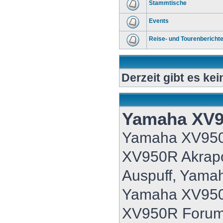
Stammtische
Events
Reise- und Tourenbericht
Derzeit gibt es ke
Yamaha XV
Yamaha XV95
XV950R Akrap
Auspuff, Yama
Yamaha XV950
XV950R Forum