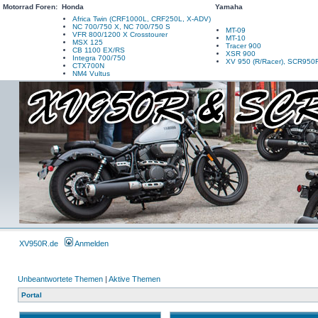
Motorrad Foren:
Honda
Yamaha
Africa Twin (CRF1000L, CRF250L, X-ADV)
NC 700/750 X, NC 700/750 S
MT-09
VFR 800/1200 X Crosstourer
MT-10
MSX 125
Tracer 900
CB 1100 EX/RS
XSR 900
Integra 700/750
XV 950 (R/Racer), SCR950
CTX700N
NM4 Vultus
XV950R.de
Anmelden
Unbeantwortete Themen
|
Aktive Themen
Portal