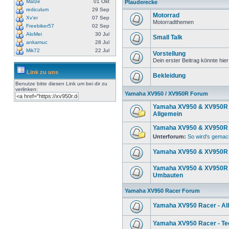
Matze
01 Okt
Plauderecke
rediculum
29 Sep
Motorrad
Xv'er
07 Sep
Motorradthemen
Freebiker57
02 Sep
AloMei
30 Jul
Small Talk
ankamuc
28 Jul
Mik72
22 Jul
Vorstellung
Dein erster Beitrag könnte hier
Link zu uns
Bekleidung
Benutze bitte diesen Link um
bei dir zu
verlinken:
Yamaha XV950 / XV950R Forum
Yamaha XV950 & XV950R 
Allgemein
Yamaha XV950 & XV950R 
Unterforum:
So wird's gemac
Yamaha XV950 & XV950R 
Yamaha XV950 & XV950R 
Umbauten
Yamaha XV950 Racer Forum
Yamaha XV950 Racer - Al
Yamaha XV950 Racer - Te