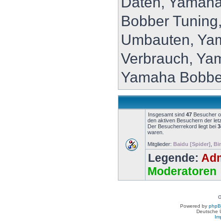
Daten, Yamaha
Bobber Tuning
Umbauten, Ya
Verbrauch, Ya
Yamaha Bobbe
Insgesamt sind
47
Besucher onl
den aktiven Besuchern der let
Der Besucherrekord liegt bei
3
waren.
Mitglieder:
Baidu [Spider]
,
Bi
Legende:
Adm
Moderatoren
G
Powered by
php
Deutsche 
Im