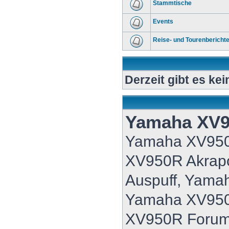
Stammtische
Events
Reise- und Tourenbericht
Derzeit gibt es ke
Yamaha XV
Yamaha XV95
XV950R Akrap
Auspuff, Yama
Yamaha XV950
XV950R Forum