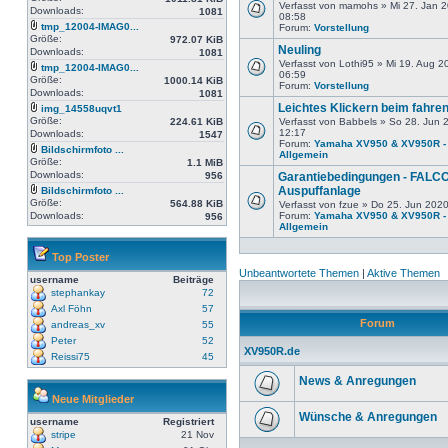
Verfasst von mamohs » Mi 27. Jan 
Downloads:
1081
08:58
tmp_12004-IMAG0...
Forum:
Vorstellung
Größe:
972.07 KiB
Neuling
Downloads:
1081
Verfasst von Lothi95 » Mi 19. Aug 2
tmp_12004-IMAG0...
06:59
Größe:
1000.14 KiB
Forum:
Vorstellung
Downloads:
1081
Leichtes Klickern beim fahre
img_14558uqvt1
Größe:
224.61 KiB
Verfasst von Babbels » So 28. Jun 
12:17
Downloads:
1547
Forum:
Yamaha XV950 & XV950R -
Bildschirmfoto ...
Allgemein
Größe:
1.1 MiB
Downloads:
956
Garantiebedingungen - FALC
Auspuffanlage
Bildschirmfoto ...
Größe:
564.88 KiB
Verfasst von fzue » Do 25. Jun 202
Downloads:
Forum:
Yamaha XV950 & XV950R -
956
Allgemein
Top Poster
Unbeantwortete Themen
|
Aktive Themen
username
Beiträge
stephankay
72
Axl Föhn
57
Forum
andreas_xv
55
Peter
52
XV950R.de
Reissi75
45
News & Anregungen
Neue Mitglieder
Wünsche & Anregungen
username
Registriert
stripe
21 Nov