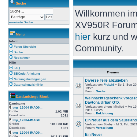
Suche
Willkommen i
XV950R Forum. 
erweiterte Suche
hier
kurz und w
Menü
Inhalt
Community.
Foren-Übersicht
Suche
Registrieren
Hilfe
FAQ
Themen
BBCode-Anleitung
Nutzungsbedingungen
Diverse Teile abzugeben
Datenschutzrichtlinie
Verfasst von
Freiwild
» So 1. Sep 20
19:25
Forum:
Suche
Dateianhänge-Block
Weihnachtsgeschenk vorgezo
Daytona Urban GTX
Dateiname
Verfasst von ehem. Mitglied » Mo 19
tmp_12004-IMAG0...
2016, 08:25
Größe:
1.02 MiB
Forum:
Bekleidung
Downloads:
1081
Ein Neuer aus dem Sauerland
tmp_12004-IMAG0...
Größe:
1019.88 KiB
Verfasst von Stieby » Mi 3. Feb 202
Downloads:
Forum:
Vorstellung
1081
tmp_12004-IMAG0...
Ein Neuer
Größe:
1011.81 KiB