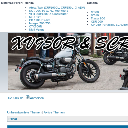
Motorrad Foren:
Honda
Yamaha
Africa Twin (CRF1000L, CRF250L, X-ADV)
NC 700/750 X, NC 700/750 S
MT-09
VFR 800/1200 X Crosstourer
MT-10
MSX 125
Tracer 900
CB 1100 EX/RS
XSR 900
Integra 700/750
XV 950 (R/Racer), SCR950
CTX700N
NM4 Vultus
XV950R.de
Anmelden
Unbeantwortete Themen
|
Aktive Themen
Portal