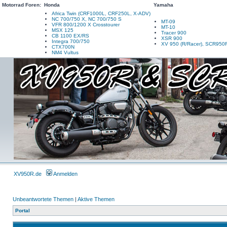
Motorrad Foren:
Honda
Yamaha
Africa Twin (CRF1000L, CRF250L, X-ADV)
NC 700/750 X, NC 700/750 S
MT-09
VFR 800/1200 X Crosstourer
MT-10
MSX 125
Tracer 900
CB 1100 EX/RS
XSR 900
Integra 700/750
XV 950 (R/Racer), SCR950
CTX700N
NM4 Vultus
XV950R.de
Anmelden
Unbeantwortete Themen
|
Aktive Themen
Portal