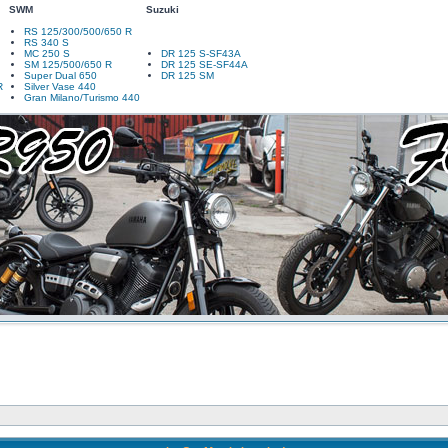
SWM
Suzuki
RS 125/300/500/650 R
RS 340 S
MC 250 S
DR 125 S-SF43A
SM 125/500/650 R
DR 125 SE-SF44A
Super Dual 650
DR 125 SM
R
Silver Vase 440
Gran Milano/Turismo 440