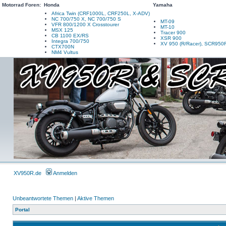
Motorrad Foren:
Honda
Yamaha
Africa Twin (CRF1000L, CRF250L, X-ADV)
NC 700/750 X, NC 700/750 S
MT-09
VFR 800/1200 X Crosstourer
MT-10
MSX 125
Tracer 900
CB 1100 EX/RS
XSR 900
Integra 700/750
XV 950 (R/Racer), SCR950
CTX700N
NM4 Vultus
XV950R.de
Anmelden
Unbeantwortete Themen
|
Aktive Themen
Portal