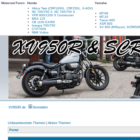
Motorrad Foren:
Honda
Yamaha
Africa Twin (CRF1000L, CRF250L, X-ADV)
NC 700/750 X, NC 700/750 S
MT-09
VFR 800/1200 X Crosstourer
MT-10
MSX 125
Tracer 900
CB 1100 EX/RS
XSR 900
Integra 700/750
XV 950 (R/Racer), SCR950
CTX700N
NM4 Vultus
XV950R.de
Anmelden
Unbeantwortete Themen
|
Aktive Themen
Portal