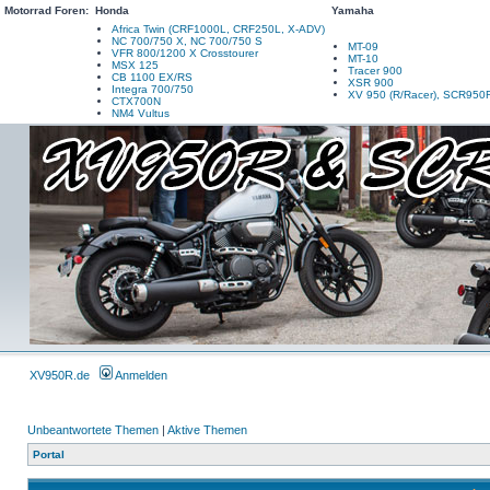
Motorrad Foren:
Honda
Yamaha
Africa Twin (CRF1000L, CRF250L, X-ADV)
NC 700/750 X, NC 700/750 S
MT-09
VFR 800/1200 X Crosstourer
MT-10
MSX 125
Tracer 900
CB 1100 EX/RS
XSR 900
Integra 700/750
XV 950 (R/Racer), SCR950
CTX700N
NM4 Vultus
XV950R.de
Anmelden
Unbeantwortete Themen
|
Aktive Themen
Portal