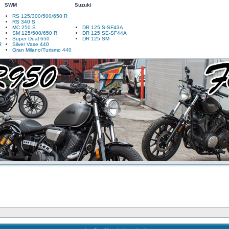
SWM
Suzuki
RS 125/300/500/650 R
RS 340 S
MC 250 S
DR 125 S-SF43A
SM 125/500/650 R
DR 125 SE-SF44A
Super Dual 650
DR 125 SM
R
Silver Vase 440
Gran Milano/Turismo 440