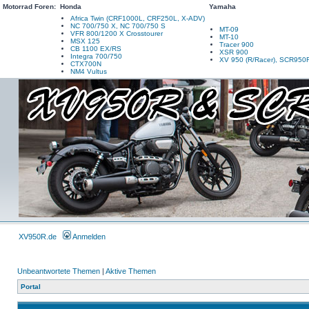
Motorrad Foren:
Honda
Yamaha
Africa Twin (CRF1000L, CRF250L, X-ADV)
NC 700/750 X, NC 700/750 S
MT-09
VFR 800/1200 X Crosstourer
MT-10
MSX 125
Tracer 900
CB 1100 EX/RS
XSR 900
Integra 700/750
XV 950 (R/Racer), SCR950
CTX700N
NM4 Vultus
XV950R.de
Anmelden
Unbeantwortete Themen
|
Aktive Themen
Portal