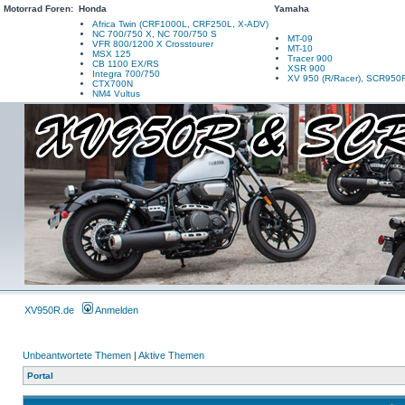
Motorrad Foren:
Honda
Yamaha
Africa Twin (CRF1000L, CRF250L, X-ADV)
NC 700/750 X, NC 700/750 S
MT-09
VFR 800/1200 X Crosstourer
MT-10
MSX 125
Tracer 900
CB 1100 EX/RS
XSR 900
Integra 700/750
XV 950 (R/Racer), SCR950
CTX700N
NM4 Vultus
XV950R.de
Anmelden
Unbeantwortete Themen
|
Aktive Themen
Portal